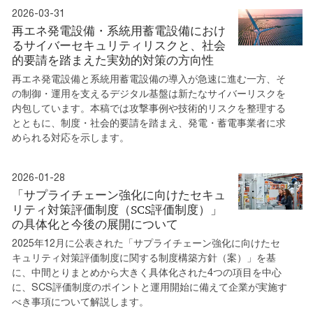
2026-03-31
再エネ発電設備・系統用蓄電設備におけ
るサイバーセキュリティリスクと、社会
的要請を踏まえた実効的対策の方向性
再エネ発電設備と系統用蓄電設備の導入が急速に進む一方、そ
の制御・運用を支えるデジタル基盤は新たなサイバーリスクを
内包しています。本稿では攻撃事例や技術的リスクを整理する
とともに、制度・社会的要請を踏まえ、発電・蓄電事業者に求
められる対応を示します。
2026-01-28
「サプライチェーン強化に向けたセキュ
リティ対策評価制度（SCS評価制度）」
の具体化と今後の展開について
2025年12月に公表された「サプライチェーン強化に向けたセ
キュリティ対策評価制度に関する制度構築方針（案）」を基
に、中間とりまとめから大きく具体化された4つの項目を中心
に、SCS評価制度のポイントと運用開始に備えて企業が実施す
べき事項について解説します。