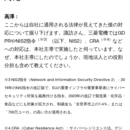
高澤：
ここからは自社に適用される法律が見えてきた後の対
応について掘り下げます。諏訪さん、三菱電機ではGD
（※3）
（※4）
PRやNIS2指令
（以下、NIS2）、CRA
など
への対応は、本社主導で実施したと伺っています。な
ぜ、本社主導にしたのでしょうか。現地法人との役割
分担も含めて教えてください。
※3 NIS2指令（Network and Information Security Directive 2）：20
16年のNIS指令の改訂版で、EUの重要インフラや重要事業者にサイバー
セキュリティ対策を義務付ける指令。2023年の改訂で製造業・化学品・
食品などにも対象が拡大され、制裁金も「全世界売上の1.4％」または
「700万ユーロ」の高い方が適用される。
※4 CRA（Cyber Resilience Act）：サイバーレジリエンス法。デジ