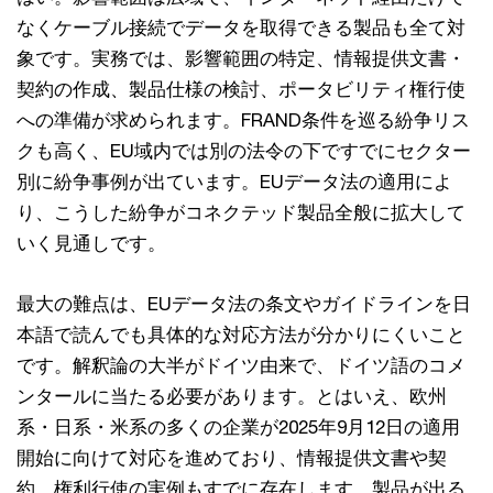
なくケーブル接続でデータを取得できる製品も全て対
象です。実務では、影響範囲の特定、情報提供文書・
契約の作成、製品仕様の検討、ポータビリティ権行使
への準備が求められます。FRAND条件を巡る紛争リス
クも高く、EU域内では別の法令の下ですでにセクター
別に紛争事例が出ています。EUデータ法の適用によ
り、こうした紛争がコネクテッド製品全般に拡大して
いく見通しです。
最大の難点は、EUデータ法の条文やガイドラインを日
本語で読んでも具体的な対応方法が分かりにくいこと
です。解釈論の大半がドイツ由来で、ドイツ語のコメ
ンタールに当たる必要があります。とはいえ、欧州
系・日系・米系の多くの企業が2025年9月12日の適用
開始に向けて対応を進めており、情報提供文書や契
約、権利行使の実例もすでに存在します。製品が出る