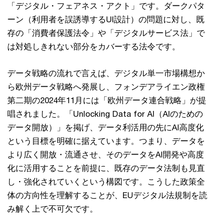
「デジタル・フェアネス・アクト」です。ダークパタ
ーン（利用者を誤誘導するUI設計）の問題に対し、既
存の「消費者保護法令」や「デジタルサービス法」で
は対処しきれない部分をカバーする法令です。
データ戦略の流れで言えば、デジタル単一市場構想か
ら欧州データ戦略へ発展し、フォンデアライエン政権
第二期の2024年11月には「欧州データ連合戦略」が提
唱されました。「Unlocking Data for AI（AIのための
データ開放）」を掲げ、データ利活用の先にAI高度化
という目標を明確に据えています。つまり、データを
より広く開放・流通させ、そのデータをAI開発や高度
化に活用することを前提に、既存のデータ法制も見直
し・強化されていくという構図です。こうした政策全
体の方向性を理解することが、EUデジタル法規制を読
み解く上で不可欠です。