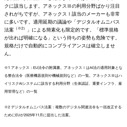
クに該当します。アネックスⅢの利用分野ばかり注目
されがちですが、アネックスⅠ該当のメーカーも非常
に多いです。適用延期の議論や「デジタルオムニバス
（※2）
法案
」による簡素化も限定的です。「標準規格
が出れば明確になる」という待ちの姿勢も危険です。
規格だけで自動的にコンプライアンスは確立しませ
ん。
※1 アネックス：EU法令の附属書。アネックスⅠはAI法の適用対象とな
る整合法令（医療機器規則や機械規則など）の一覧。アネックスⅢはハ
イリスクAIシステムに該当する利用分野（生体認証、重要インフラ、雇
用管理など）の一覧
※2 デジタルオムニバス法案：複数のデジタル関連法令を一括改正する
ためにEUが2025年11月に提出した法案。