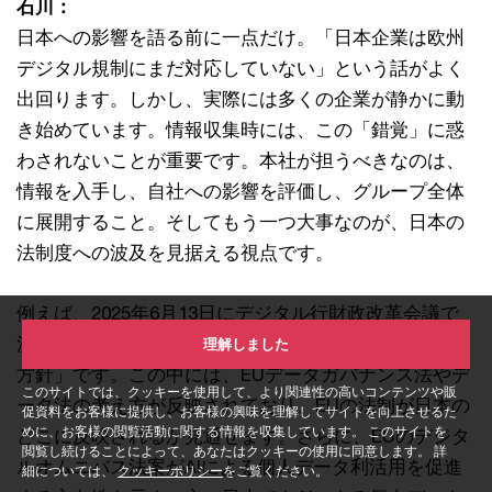
石川：
日本への影響を語る前に一点だけ。「日本企業は欧州
デジタル規制にまだ対応していない」という話がよく
出回ります。しかし、実際には多くの企業が静かに動
き始めています。情報収集時には、この「錯覚」に惑
わされないことが重要です。本社が担うべきなのは、
情報を入手し、自社への影響を評価し、グループ全体
に展開すること。そしてもう一つ大事なのが、日本の
法制度への波及を見据える視点です。
例えば、2025年6月13日にデジタル行財政改革会議で
決定された「データ利活用制度の在り方に関する基本
理解しました
方針」です。この中には、EUデータガバナンス法やデ
このサイトでは、クッキーを使用して、より関連性の高いコンテンツや販
ータ法の考え方が反映されており、EUの法制が日本の
促資料をお客様に提供し、お客様の興味を理解してサイトを向上させるた
めに、お客様の閲覧活動に関する情報を収集しています。 このサイトを
どこに反映されるか見通せます。さらに、EUのデジタ
閲覧し続けることによって、あなたはクッキーの使用に同意します。 詳
ルオムニバス法案がAIによる個人データ利活用を促進
細については、
クッキーポリシー
をご覧ください。