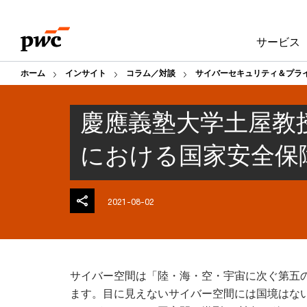
Skip
Skip
to
to
サービス
content
footer
ホーム
インサイト
コラム／対談
サイバーセキュリティ＆プラ
慶應義塾大学土屋教
における国家安全保
2021-08-02
サイバー空間は「陸・海・空・宇宙に次ぐ第五
ます。目に見えないサイバー空間には国境はな