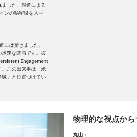
れました。報道による
コインの秘密鍵を入手
報道には驚きました。一
の迅速な関与です。彼
ent Engagement
す。この出来事は、米
領域」と位置づけてい
。
物理的な視点から
丸山：