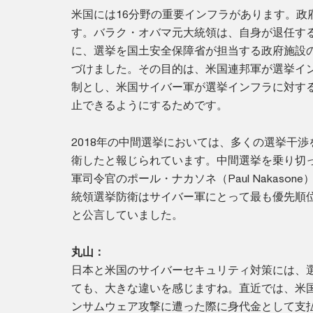
米国には16分野の重要インフラがあります。政
す。バラク・オバマ元大統領は、自身が退任する直
に、選挙を国土安全保障省が担当する政府施設
づけました。その目的は、米国連邦軍が選挙イ
制とし、米国サイバー軍が選挙インフラに対す
止できるようにするためです。
2018年の中間選挙においては、多くの選挙干
衛したと報じられています。中間選挙を乗り切
軍司令官のポール・ナカソネ（Paul Nakasone
統領選挙防衛はサイバー軍にとって最も優先順
と公言していました。
丸山：
日本と米国のサイバーセキュリティ対策には、
ても、大きな違いを感じますね。直近では、米
ンサムウェア攻撃に遭った際に身代金として支