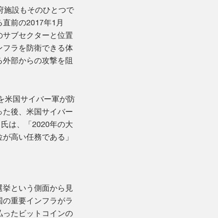
府施設もそのひとつで
前の2017年1月
のサブセクターと位置
ンフラを防衛できる体
る外部からの攻撃を阻
渉を米国サイバー軍が防
った後、米国サイバー
）氏は、「2020年の大
位が高い任務である」
選挙という側面から見
国の重要インフラがラ
払ったビットコインの