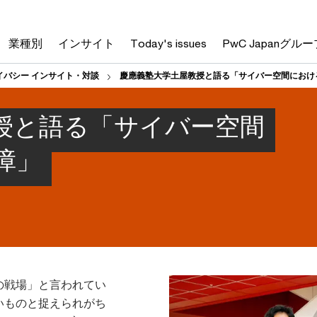
業種別
インサイト
Today's issues
PwC Japanグルー
イバシー インサイト・対談
慶應義塾大学土屋教授と語る「サイバー空間におけ
授と語る「サイバー空間
障」
の戦場」と言われてい
いものと捉えられがち