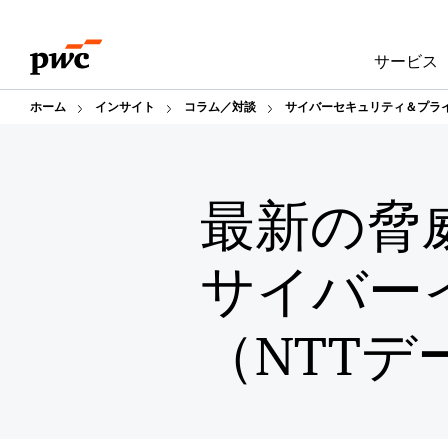
Skip
Skip
to
to
サービス
content
footer
ホーム
インサイト
コラム／対談
サイバーセキュリティ＆プラ
最新の脅
サイバー
（NTTデ