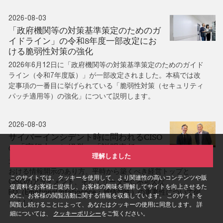
2026-08-03
「政府機関等の対策基準策定のためのガ
イドライン」の令和8年度一部改定にお
ける脆弱性対策の強化
2026年6月12日に「政府機関等の対策基準策定のためのガイド
ライン（令和7年度版）」が一部改定されました。本稿では改
定事項の一番目に挙げられている「脆弱性対策（セキュリティ
パッチ適用等）の強化」について説明します。
2026-08-03
サイバーインシデント時に問われるCISO
の「実行力」と経営の「説明責任」
理解しました
元ソニー株式会社社長兼CEOの平井一夫氏を迎え、危機対応に
おける情報開示のあり方、平時から築くべき経営トップと
このサイトでは、クッキーを使用して、より関連性の高いコンテンツや販
CISOのアライメント、そしてリーダーに不可欠な
促資料をお客様に提供し、お客様の興味を理解してサイトを向上させるた
EQ（Emotional Intelligence：感情知性）の重要性について伺
めに、お客様の閲覧活動に関する情報を収集しています。 このサイトを
いました。
閲覧し続けることによって、あなたはクッキーの使用に同意します。 詳
細については、
クッキーポリシー
をご覧ください。