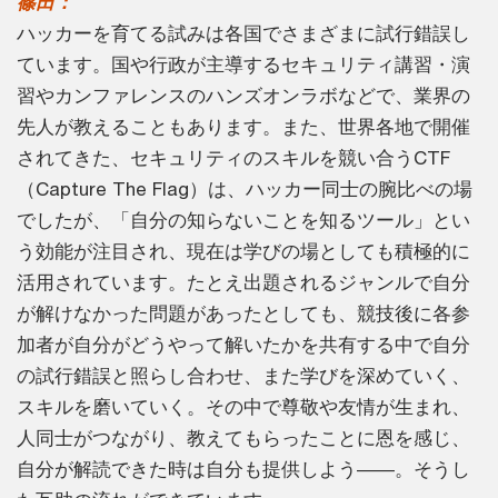
篠田：
ハッカーを育てる試みは各国でさまざまに試行錯誤し
ています。国や行政が主導するセキュリティ講習・演
習やカンファレンスのハンズオンラボなどで、業界の
先人が教えることもあります。また、世界各地で開催
されてきた、セキュリティのスキルを競い合うCTF
（Capture The Flag）は、ハッカー同士の腕比べの場
でしたが、「自分の知らないことを知るツール」とい
う効能が注目され、現在は学びの場としても積極的に
活用されています。たとえ出題されるジャンルで自分
が解けなかった問題があったとしても、競技後に各参
加者が自分がどうやって解いたかを共有する中で自分
の試行錯誤と照らし合わせ、また学びを深めていく、
スキルを磨いていく。その中で尊敬や友情が生まれ、
人同士がつながり、教えてもらったことに恩を感じ、
自分が解読できた時は自分も提供しよう――。そうし