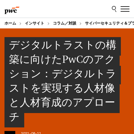
Skip
Skip
to
to
content
footer
ホーム
インサイト
コラム／対談
サイバーセキュリティ＆プ
デジタルトラストの構
築に向けたPwCのアク
ション：デジタルトラ
ストを実現する人材像
と人材育成のアプロー
チ
2021-08-11