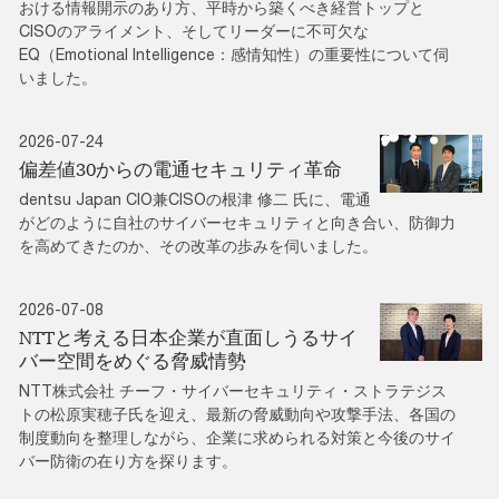
おける情報開示のあり方、平時から築くべき経営トップと
CISOのアライメント、そしてリーダーに不可欠な
EQ（Emotional Intelligence：感情知性）の重要性について伺
いました。
2026-07-24
偏差値30からの電通セキュリティ革命
dentsu Japan CIO兼CISOの根津 修二 氏に、電通
がどのように自社のサイバーセキュリティと向き合い、防御力
を高めてきたのか、その改革の歩みを伺いました。
2026-07-08
NTTと考える日本企業が直面しうるサイ
バー空間をめぐる脅威情勢
NTT株式会社 チーフ・サイバーセキュリティ・ストラテジス
トの松原実穂子氏を迎え、最新の脅威動向や攻撃手法、各国の
制度動向を整理しながら、企業に求められる対策と今後のサイ
バー防衛の在り方を探ります。