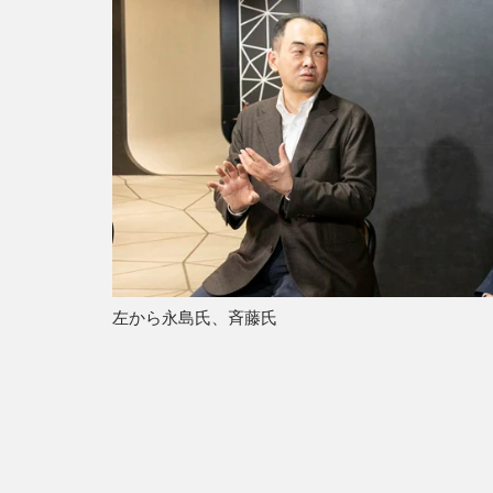
左から永島氏、斉藤氏