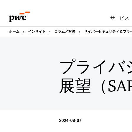
Skip
Skip
to
to
サービス
content
footer
ホーム
インサイト
コラム／対談
サイバーセキュリティ＆プラ
プライバ
展望（SA
2024-08-07