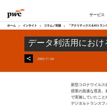
Skip
Skip
to
to
サービス
content
footer
ホーム
インサイト
コラム／対談
「アナリティクス＆AIトラン
データ利活用におけ
2020-11-04
新型コロナウイルス感
授業の急速な普及、
で実施していたこと
デジタルトランスフ