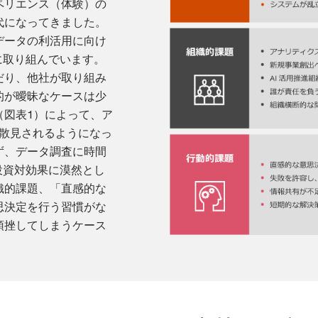
ペリエンス（体験）の
代になってきました。
データの利活用に向け
に取り組んでいます。
だり、他社が取り組み
的が曖昧なケースは少
（図表1）によって、ア
も散見されるようになっ
ず、データ調査に時間
投資対効果に漠然とし
織的課題、「直感的な
思決定を行う習慣がな
頓挫してしまうケース