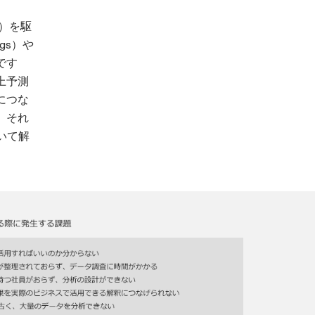
）を駆
gs）や
です
上予測
につな
、それ
いて解