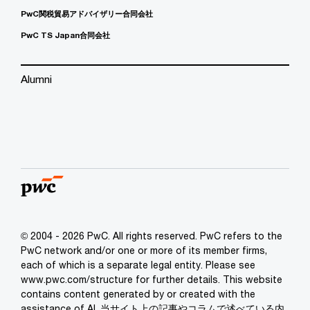
PwC関税貿易アドバイザリー合同会社
PwC TS Japan合同会社
Alumni
© 2004 - 2026 PwC. All rights reserved. PwC refers to the
PwC network and/or one or more of its member firms,
each of which is a separate legal entity. Please see
www.pwc.com/structure for further details. This website
contains content generated by or created with the
assistance of AI. 当サイト上の記事やコラムで述べている内