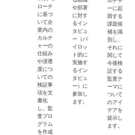
ルチャ
ローチ
や部署
ーに起
に基づ
に対す
因する
いて企
るイン
課題候
業内の
タビュ
補を識
カルチ
ー（パ
別し、
ャーの
イロッ
それに
仕組み
ト的に
関して
や浸透
実施す
今後検
度につ
るイン
証する
いての
タビュ
監査テ
検証事
ー）に
ーマに
項を文
参加し
ついて
書化
ます。
のアイ
し、監
デアを
査プロ
提示し
グラム
ます。
を作成