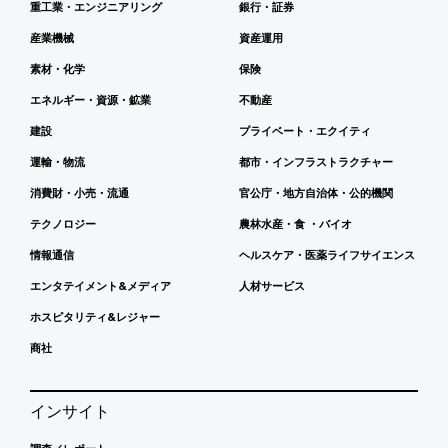
重工業・エンジニアリング
銀行・証券
産業機械
資産運用
素材・化学
保険
エネルギー・資源・鉱業
不動産
建設
プライベート・エクイティ
運輸・物流
都市・インフラストラクチャー
消費財・小売・流通
官公庁・地方自治体・公的機関
テクノロジー
農林水産・食 ・バイオ
情報通信
ヘルスケア・医薬ライフサイエンス
エンタテイメント&メディア
人材サービス
ホスピタリティ&レジャー
商社
インサイト