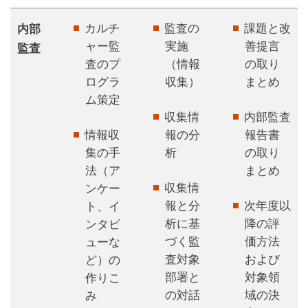
カルチ
監査の
課題と改
内部
ャー監
実施
善提言
監査
査のプ
（情報
の取り
ログラ
収集）
まとめ
ム策定
収集情
内部監査
情報収
報の分
報告書
集の手
析
の取り
法（ア
まとめ
収集情
ンケー
報と分
次年度以
ト、イ
析に基
降の評
ンタビ
づく監
価方法
ューな
査対象
および
ど）の
部署と
対象領
作りこ
の対話
域の決
み