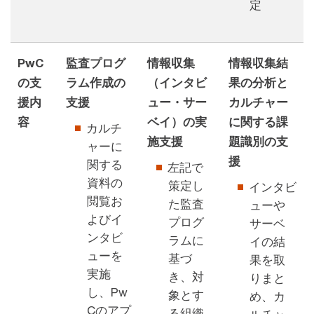
定
PwC
監査プログ
情報収集
情報収集結
の支
ラム作成の
（インタビ
果の分析と
援内
支援
ュー・サー
カルチャー
容
ベイ）の実
に関する課
カルチ
施支援
題識別の支
ャーに
援
関する
左記で
資料の
策定し
インタビ
閲覧お
た監査
ューや
よびイ
プログ
サーベ
ンタビ
ラムに
イの結
ューを
基づ
果を取
実施
き、対
りまと
し、Pw
象とす
め、カ
Cのアプ
る組織