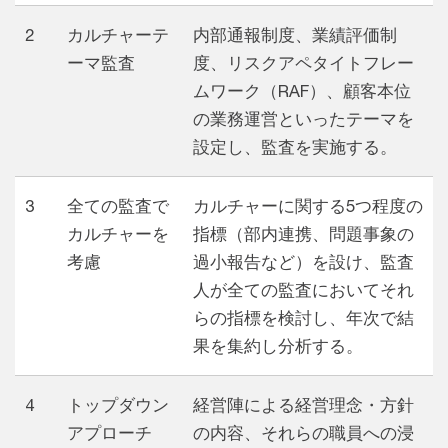
2
カルチャーテ
内部通報制度、業績評価制
ーマ監査
度、リスクアペタイトフレー
ムワーク（RAF）、顧客本位
の業務運営といったテーマを
設定し、監査を実施する。
3
全ての監査で
カルチャーに関する5つ程度の
カルチャーを
指標（部内連携、問題事象の
考慮
過小報告など）を設け、監査
人が全ての監査においてそれ
らの指標を検討し、年次で結
果を集約し分析する。
4
トップダウン
経営陣による経営理念・方針
アプローチ
の内容、それらの職員への浸