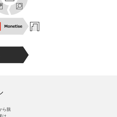
ル
から脱
業は、