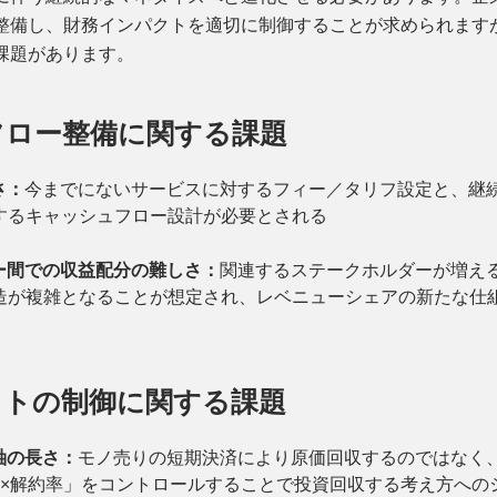
整備し、財務インパクトを適切に制御することが求められます
課題があります。
フロー整備に関する課題
さ：
今までにないサービスに対するフィー／タリフ設定と、継
するキャッシュフロー設計が必要とされる
ー間での収益配分の難しさ：
関連するステークホルダーが増え
造が複雑となることが想定され、レベニューシェアの新たな仕
クトの制御に関する課題
軸の長さ：
モノ売りの短期決済により原価回収するのではなく
間×解約率」をコントロールすることで投資回収する考え方への