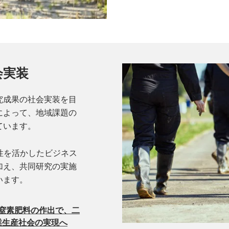
会実装
究成果の社会実装を目
によって、地域課題の
ています。
門性を活かしたビジネス
加え、共同研究の実施
います。
窒素肥料の作出で、二
業生産社会の実現へ