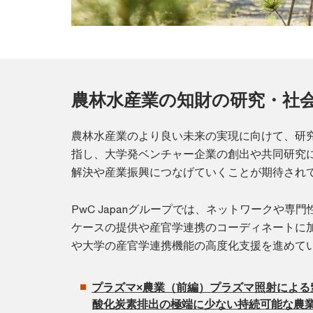
農林水産業の知財の研究・社
農林水産業のより良い未来の実現に向けて、研
指し、大学発ベンチャー企業の創出や共同研究
解決や産業振興につなげていくことが期待され
PwC Japanグループでは、ネットワークや専
ケースの提供や産官学連携のコーディネートに
や大学の産官学連携機能の高度化支援を進めて
プラズマ×農業（前編）プラズマ照射による
酸化炭素排出の極端に少ない持続可能な農