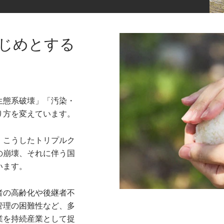
じめとする
生態系破壊」「汚染・
り方を変えています。
、こうしたトリプルク
の崩壊、それに伴う国
います。
者の高齢化や後継者不
管理の困難性など、多
業を持続産業として捉