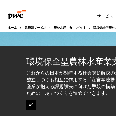
Skip
Skip
to
to
サービス
content
footer
ホーム
業種別サービス
農林水産・食 ・バイオ
環境保全型農林
環境保全型農林水産業
これからの日本が対峙する社会課題解決の
独立しつつも相互に作用する「産官学連携」が
産業が抱える課題解決に向けた手段の構築
ための「場」づくりを進めていきます。