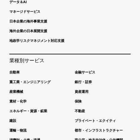
データ＆AI
マネージドサービス
日本企業の海外事業支援
海外企業の日本展開支援
地政学リスクマネジメント対応支援
業種別サービス
自動車
金融サービス
重工業・エンジニアリング
銀行・証券
産業機械
資産運用
素材・化学
保険
エネルギー・資源・鉱業
不動産
建設
プライベート・エクイティ
運輸・物流
都市・インフラストラクチャー
消費財・小売・流通
官公庁・地方自治体・公的機関