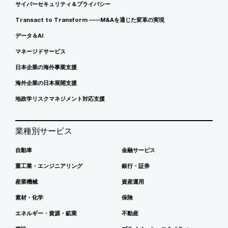
サイバーセキュリティ＆プライバシー
Transact to Transform ――M&Aを通じた変革の実現
データ＆AI
マネージドサービス
日本企業の海外事業支援
海外企業の日本展開支援
地政学リスクマネジメント対応支援
業種別サービス
自動車
金融サービス
重工業・エンジニアリング
銀行・証券
産業機械
資産運用
素材・化学
保険
エネルギー・資源・鉱業
不動産