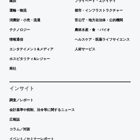
建設
プライベート・エクイティ
運輸・物流
都市・インフラストラクチャー
消費財・小売・流通
官公庁・地方自治体・公的機関
テクノロジー
農林水産・食 ・バイオ
情報通信
ヘルスケア・医薬ライフサイエンス
エンタテイメント&メディア
人材サービス
ホスピタリティ&レジャー
商社
インサイト
調査／レポート
会計基準や税制、法令等に関するニュース
広報誌
コラム／対談
イベント／セミナーレポート