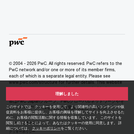
© 2004 - 2026 PwC. All rights reserved. PwC refers to the
PwC network and/or one or more of its member firms,
each of which is a separate legal entity. Please see
www.pwc.com/structure for further details. This website
contains content generated by or created with the
理解しました
assistance of AI. 当サイト上の記事やコラムで述べている内
容はPwC Japanグループ、PwCグローバルネットワークやそ
このサイトでは、クッキーを使用して、より関連性の高いコンテンツや販
のメンバーファームを代表する見解ではありません。
促資料をお客様に提供し、お客様の興味を理解してサイトを向上させるた
めに、お客様の閲覧活動に関する情報を収集しています。 このサイトを
閲覧し続けることによって、あなたはクッキーの使用に同意します。 詳
個人情報保護方針
細については、
クッキーポリシー
をご覧ください。
クッキーポリシー