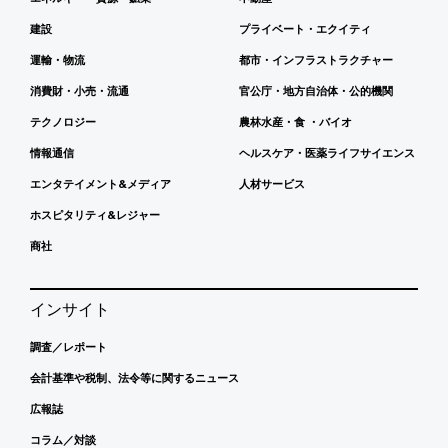
建設
プライベート・エクイティ
運輸・物流
都市・インフラストラクチャー
消費財・小売・流通
官公庁・地方自治体・公的機関
テクノロジー
農林水産・食 ・バイオ
情報通信
ヘルスケア・医薬ライフサイエンス
エンタテイメント&メディア
人材サービス
ホスピタリティ&レジャー
商社
インサイト
調査／レポート
会計基準や税制、法令等に関するニュース
広報誌
コラム／対談