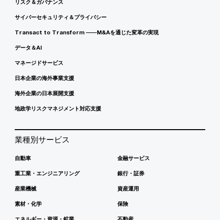
リスク＆ガバナンス
サイバーセキュリティ＆プライバシー
Transact to Transform ――M&Aを通じた変革の実現
データ＆AI
マネージドサービス
日本企業の海外事業支援
海外企業の日本展開支援
地政学リスクマネジメント対応支援
業種別サービス
自動車
金融サービス
重工業・エンジニアリング
銀行・証券
産業機械
資産運用
素材・化学
保険
エネルギー・資源・鉱業
不動産