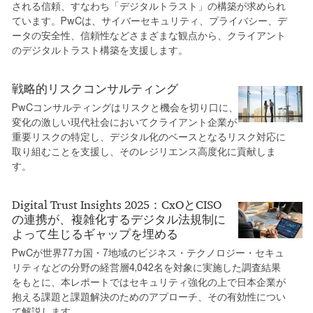
される信頼、すなわち「デジタルトラスト」の構築が求められ
ています。PwCは、サイバーセキュリティ、プライバシー、デ
ータの安全性、信頼性などさまざまな観点から、クライアント
のデジタルトラスト構築を支援します。
戦略的リスクコンサルティング
PwCコンサルティングはリスクと機会を切り口に、
変化の激しい現代社会においてクライアント企業が
重要リスクの特定し、デジタル化のベースとなるリスク対応に
取り組むことを支援し、そのレジリエンス高度化に貢献しま
す。
Digital Trust Insights 2025：CxOとCISO
の連携が、複雑化するデジタル法規制に
よって生じるギャップを埋める
PwCが世界77カ国・7地域のビジネス・テクノロジー・セキュ
リティなどの分野の経営層4,042名を対象に実施した調査結果
をもとに、本レポートではセキュリティ強化の上で日本企業が
抱える課題と課題解決のためのアプローチ、その有効性につい
て解説します。