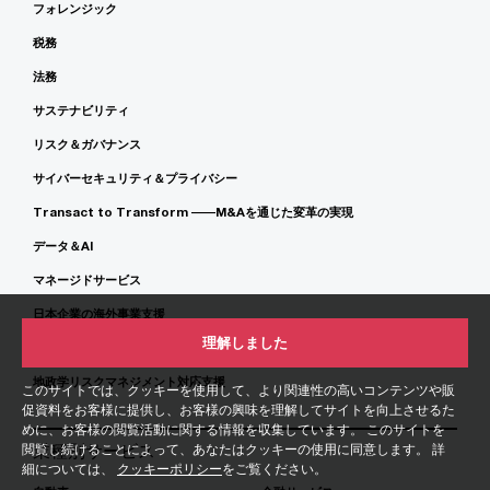
フォレンジック
税務
法務
サステナビリティ
リスク＆ガバナンス
サイバーセキュリティ＆プライバシー
Transact to Transform ――M&Aを通じた変革の実現
データ＆AI
マネージドサービス
日本企業の海外事業支援
理解しました
海外企業の日本展開支援
地政学リスクマネジメント対応支援
このサイトでは、クッキーを使用して、より関連性の高いコンテンツや販
促資料をお客様に提供し、お客様の興味を理解してサイトを向上させるた
めに、お客様の閲覧活動に関する情報を収集しています。 このサイトを
閲覧し続けることによって、あなたはクッキーの使用に同意します。 詳
業種別サービス
細については、
クッキーポリシー
をご覧ください。