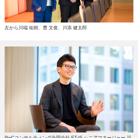
左から川端 祐樹、曹 文俊、川添 健太郎
PwCコンサルティング合同会社 ET-IS シニアマネージャー 川