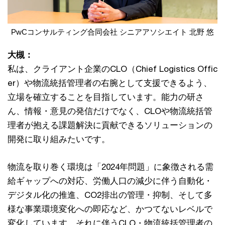
PwCコンサルティング合同会社 シニアアソシエイト 北野 悠
大槻：
私は、クライアント企業のCLO（Chief Logistics Offic
er）や物流統括管理者の右腕として支援できるよう、
立場を確立することを目指しています。能力の研さ
ん、情報・意見の発信だけでなく、CLOや物流統括管
理者が抱える課題解決に貢献できるソリューションの
開発に取り組みたいです。
物流を取り巻く環境は「2024年問題」に象徴される需
給ギャップへの対応、労働人口の減少に伴う自動化・
デジタル化の推進、CO2排出の管理・抑制、そして多
様な事業環境変化への即応など、かつてないレベルで
変化しています。それに伴うCLO・物流統括管理者の