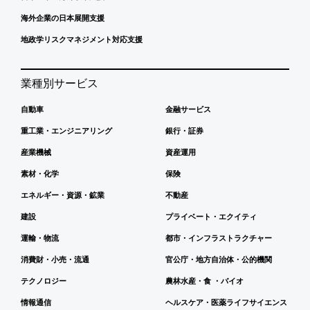
海外企業の日本展開支援
地政学リスクマネジメント対応支援
業種別サービス
自動車
金融サービス
重工業・エンジニアリング
銀行・証券
産業機械
資産運用
素材・化学
保険
エネルギー・資源・鉱業
不動産
建設
プライベート・エクイティ
運輸・物流
都市・インフラストラクチャー
消費財・小売・流通
官公庁・地方自治体・公的機関
テクノロジー
農林水産・食 ・バイオ
情報通信
ヘルスケア・医薬ライフサイエンス