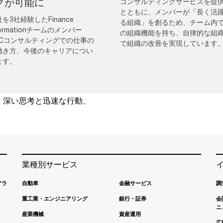
グが可能に
コンサルティングサービスを提
とともに、メンバーが「長く活
を3社経験したFinance
る組織」を創るため、チーム内
formationチームのメンバー
の組織機能を持ち、自律的な組
wCコンサルティングでの仕事の
で組織の改善を実現しています
働き方、今後のキャリアについ
ます。
、深い思考と迅速な行動、
業種別サービス
アラ
自動車
金融サービス
調
重工業・エンジニアリング
銀行・証券
会
ニ
産業機械
資産運用
広