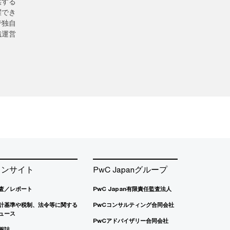
供する
躍でき
で独自
織運営
。
インサイト
PwC Japanグループ
査／レポート
PwC Japan有限責任監査法人
計基準や税制、法令等に関する
PwCコンサルティング合同会社
ュース
PwCアドバイザリー合同会社
報誌