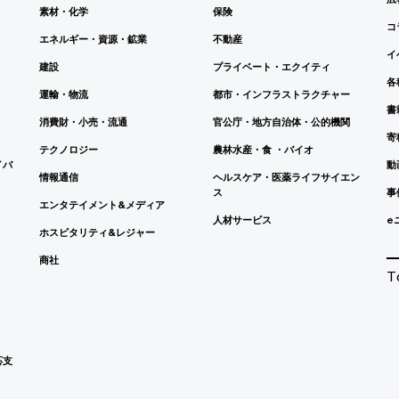
素材・化学
保険
コ
エネルギー・資源・鉱業
不動産
イ
建設
プライベート・エクイティ
各
運輸・物流
都市・インフラストラクチャー
書
消費財・小売・流通
官公庁・地方自治体・公的機関
寄
テクノロジー
農林水産・食 ・バイオ
イバ
動
情報通信
ヘルスケア・医薬ライフサイエン
ス
事
エンタテイメント&メディア
人材サービス
e
ホスピタリティ&レジャー
商社
T
応支