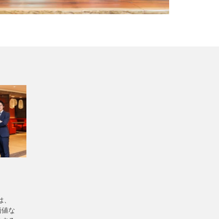
ムは、
価値な