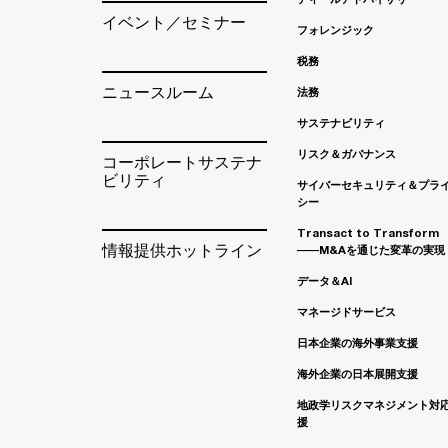
イベント／セミナー
フォレンジック
税務
ニュースルーム
法務
サステナビリティ
リスク＆ガバナンス
コーポレートサステナ
ビリティ
サイバーセキュリティ＆プラ
シー
Transact to Transform
情報提供ホットライン
――M&Aを通じた変革の実現
データ＆AI
マネージドサービス
日本企業の海外事業支援
海外企業の日本展開支援
地政学リスクマネジメント対
援