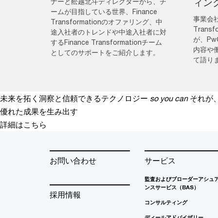
ィン
ナーと舩越北斗ディレクターから、チ
ームが目指している世界、Finance
事業会社
Transformationのオファリング、中
Trans
途入社者のトレンドや中途入社者に対
が、P
するFinance Transformationチーム
内容や
としてのサポートをご紹介します。
て語り
未来を拓く洞察と信頼できるテクノロジー
so you can
それが
優れた成果を生み出す
詳細はこちら
お問い合わせ
サービス
監査およびブローダーアシュ
ンスサービス（BAS）
採用情報
コンサルティング
ディールアドバイザリー