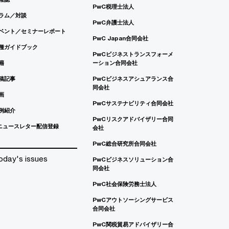
PwC税理士法人
ラム／対談
PwC弁護士法人
ベント／セミナーレポート
PwC Japan合同会社
種ガイドブック
PwCビジネストランスフォーメ
籍
ーション合同会社
稿記事
PwCビジネスアシュアランス合
同会社
画
PwCサステナビリティ合同会社
例紹介
PwCリスクアドバイザリー合同
ニュースレター配信登録
会社
PwC総合研究所合同会社
oday's issues
PwCビジネスソリューション合
同会社
PwC社会保険労務士法人
PwCアウトソーシングサービス
合同会社
PwC関税貿易アドバイザリー合