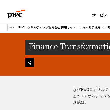
Skip
Skip
to
to
サービス
content
footer
PwCコンサルティング合同会社 採用サイト
キャリア採用
Show
full
Finance Transfo
breadcrumb
なぜPwCコンサルティン
る? コンサルティング未
形成は?