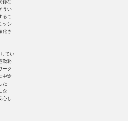
関係な
そうい
するこ
ミッシ
確化さ
画してい
宅勤務
ワーク
に中途
した
に企
安心し