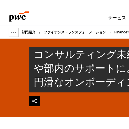
Skip
Skip
to
to
サービス
content
footer
部門紹介
ファイナンストランスフォーメーション
Finan
Show
full
コンサルティング未
breadcrumb
や部内のサポートに
円滑なオンボーディ