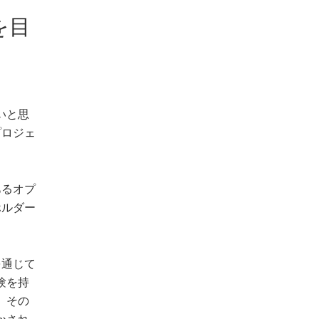
を目
いと思
プロジェ
あるオプ
ホルダー
を通じて
験を持
、その