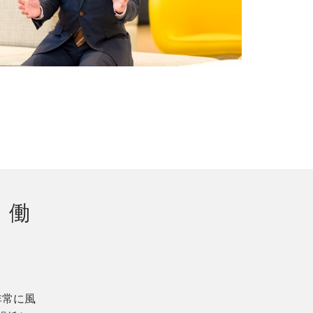
、働
、非常に風