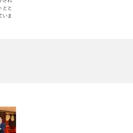
かされ
トとと
ていま