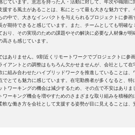
感じています。意志を持った人・活動に対して、年次や職階に
支援する風土があることは、私にとって最も大きな魅力です。
ちの中で、大きなインパクトを与えられるプロジェクトに参画
長が期待できると感じています。また、チームとしても明確な
ており、その実現のための課題やその解決に必要な人材像が明
の高さも感じています。
ではありません。9割近くリモートワークでプロジェクトに参
ライアントとの調整はもちろん欠かせませんが、会社として在
軟に組み合わせたハイブリッドワークを推進していることは、
点でとても魅力に感じています。在宅勤務者が多くなると、特
ットワーキングの機会は減少するため、その点で不安はありま
トワーキング機会を増やすためのさまざまな取り組みを積極的
柔軟な働き方を会社として支援する姿勢が目に見えることは、