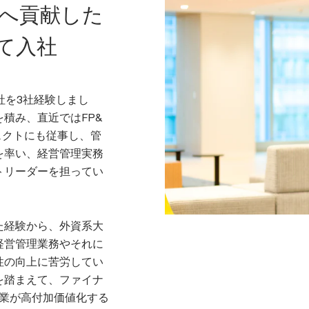
改革へ貢献した
て入社
社を3社経験しまし
積み、直近ではFP&
ジェクトにも従事し、管
を率い、経営管理実務
トリーダーを担ってい
た経験から、外資系大
経営管理業務やそれに
性の向上に苦労してい
を踏まえて、ファイナ
企業が高付加価値化する