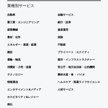
業種別サービス
自動車
金融サービス
重工業・エンジニアリング
銀行・証券
産業機械
資産運用
素材・化学
保険
エネルギー・資源・鉱業
不動産
建設
プライベート・エクイティ
運輸・物流
都市・インフラストラクチャー
消費財・小売・流通
官公庁・地方自治体・公的機関
テクノロジー
農林水産・食 ・バイオ
情報通信
ヘルスケア・医薬ライフサイエンス
エンタテイメント&メディア
人材サービス
ホスピタリティ&レジャー
商社