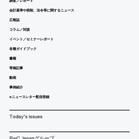
調査／レポート
会計基準や税制、法令等に関するニュース
広報誌
コラム／対談
イベント／セミナーレポート
各種ガイドブック
書籍
寄稿記事
動画
事例紹介
eニュースレター配信登録
Today's issues
PwC Japanグループ