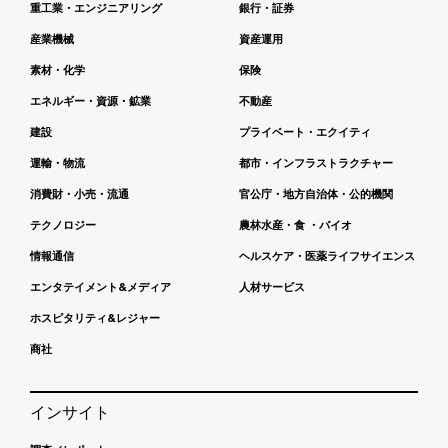
重工業・エンジニアリング
銀行・証券
産業機械
資産運用
素材・化学
保険
エネルギー・資源・鉱業
不動産
建設
プライベート・エクイティ
運輸・物流
都市・インフラストラクチャー
消費財・小売・流通
官公庁・地方自治体・公的機関
テクノロジー
農林水産・食 ・バイオ
情報通信
ヘルスケア・医薬ライフサイエンス
エンタテイメント&メディア
人材サービス
ホスピタリティ&レジャー
商社
インサイト