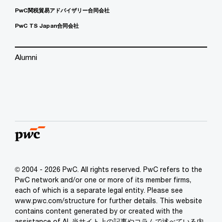
PwC関税貿易アドバイザリー合同会社
PwC TS Japan合同会社
Alumni
© 2004 - 2026 PwC. All rights reserved. PwC refers to the
PwC network and/or one or more of its member firms,
each of which is a separate legal entity. Please see
www.pwc.com/structure for further details. This website
contains content generated by or created with the
assistance of AI. 当サイト上の記事やコラムで述べている内