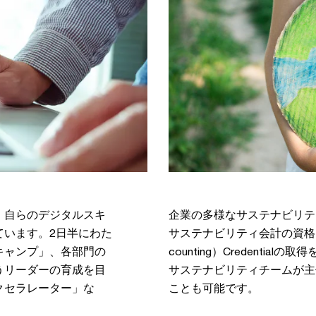
、自らのデジタルスキ
企業の多様なサステナビリテ
ています。2日半にわた
サステナビリティ会計の資格FSA （Fun
キャンプ」、各部門の
counting）Credenti
うリーダーの育成を目
サステナビリティチームが主催する
クセラレーター」な
ことも可能です。