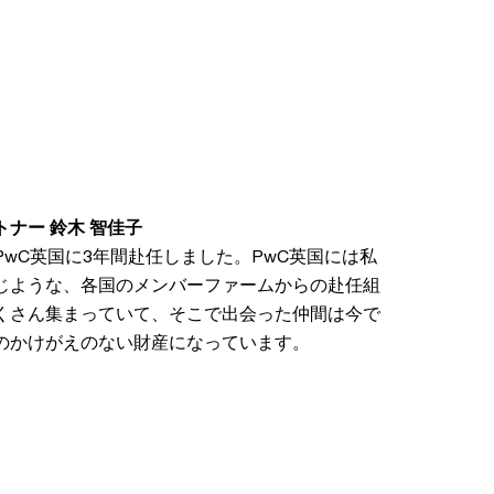
トナー 鈴木 智佳子
PwC英国に3年間赴任しました。PwC英国には私
じような、各国のメンバーファームからの赴任組
くさん集まっていて、そこで出会った仲間は今で
のかけがえのない財産になっています。