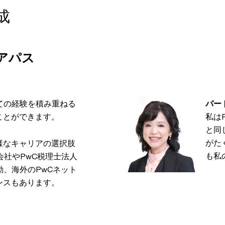
成
リアパス
しての経験を積み重ねる
パー
ことができます。
私は
と同
がた
様なキャリアの選択肢
も私
会社やPwC税理士法人
異動、海外のPwCネット
ンスもあります。