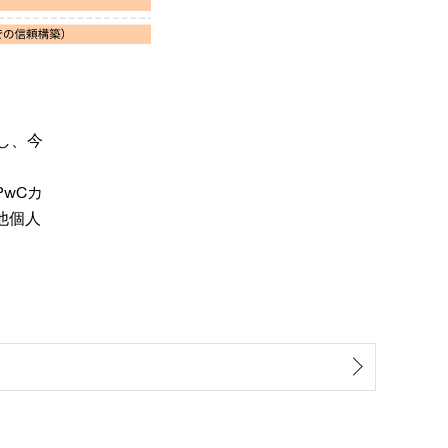
し、今
wCカ
他個人