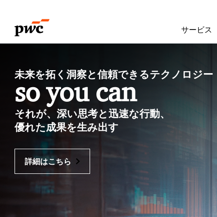
Skip
Skip
to
to
サービス
content
footer
P
未来を拓く洞察と信頼できるテクノロジー
w
so you can
C
それが、深い思考と迅速な行動、
J
優れた成果を生み出す
a
詳細はこちら
p
a