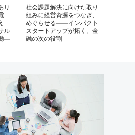
あり
社会課題解決に向けた取り
電
組みに経営資源をつなぎ、
え
めぐらせる――インパクト
サル
スタートアップが拓く、金
働―
融の次の役割