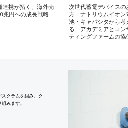
種連携が拓く、海外売
次世代蓄電デバイスの
20兆円への成長戦略
方―ナトリウムイオン
池・キャパシタから考
る、アカデミアとコン
ティングファームの協
がスクラムを組み、ク
り組みます。