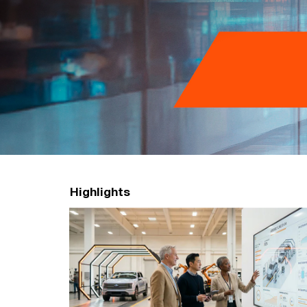
n
グ
ル
ー
プ
Highlights