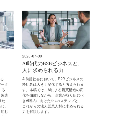
2026-07-30
AI時代のB2Bビジネスと、
人に求められる力
める
AI前提社会において、B2Bビジネスの
データ
枠組みは大きく変化すると考えられま
する
す。本稿では、AIによる購買構造の変
、製造
化を俯瞰しながら、企業が取り組むべ
けた
きAI導入に向けた4つのステップと、
論じ、
これからの法人営業人材に求められる
り組む
力を解説します。