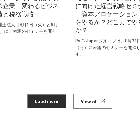
系企業—変わるビジネ
に向けた経営戦略セミ
造と税務戦略
―資本アロケーション
をやるか？どこまでや
理士法人は9月1日（火）と9月
か？―
木）に、表題のセミナーを開催
。
PwC Japanグループは、8月31
（月）に表題のセミナーを開催
す。
Load more
View all