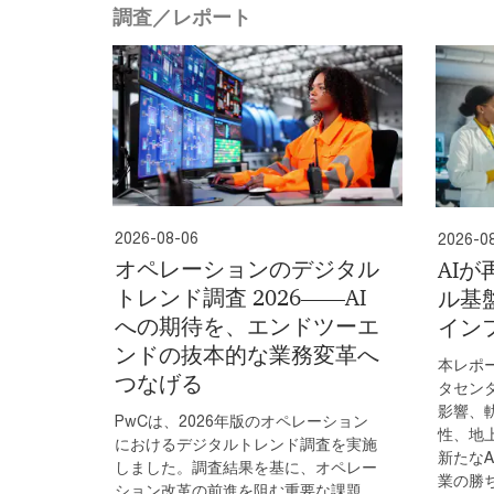
調査／レポート
2026-08-06
2026-0
オペレーションのデジタル
AI
トレンド調査 2026――AI
ル基
への期待を、エンドツーエ
イン
ンドの抜本的な業務変革へ
本レポ
つなげる
タセン
影響、
PwCは、2026年版のオペレーション
性、地
におけるデジタルトレンド調査を実施
新たな
しました。調査結果を基に、オペレー
業の勝
ション改革の前進を阻む重要な課題