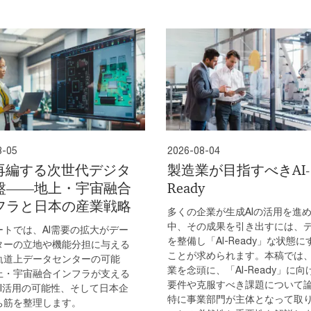
8-05
2026-08-04
が再編する次世代デジタ
製造業が目指すべきAI-
盤――地上・宇宙融合
Ready
フラと日本の産業戦略
多くの企業が生成AIの活用を進
中、その成果を引き出すには、
ートでは、AI需要の拡大がデー
を整備し「AI-Ready」な状態に
ターの立地や機能分担に与える
ことが求められます。本稿では
軌道上データセンターの可能
業を念頭に、「AI-Ready」に向
上・宇宙融合インフラが支える
要件や克服すべき課題について
AI活用の可能性、そして日本企
特に事業部門が主体となって取
ち筋を整理します。