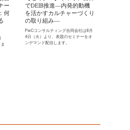
ナー
でDEIB推進―内発的動機
：何
を活かすカルチャーづくり
る
の取り組み―
PwCコンサルティング合同会社は8月
4日（火）より、表題のセミナーをオ
日
ンデマンド配信します。
しま