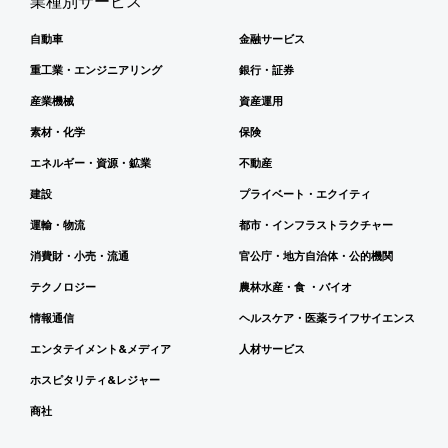
業種別サービス
自動車
金融サービス
重工業・エンジニアリング
銀行・証券
産業機械
資産運用
素材・化学
保険
エネルギー・資源・鉱業
不動産
建設
プライベート・エクイティ
運輸・物流
都市・インフラストラクチャー
消費財・小売・流通
官公庁・地方自治体・公的機関
テクノロジー
農林水産・食 ・バイオ
情報通信
ヘルスケア・医薬ライフサイエンス
エンタテイメント&メディア
人材サービス
ホスピタリティ&レジャー
商社