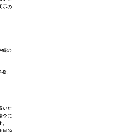
明示の
手続の
事務、
表いた
法令に
す。
用目的