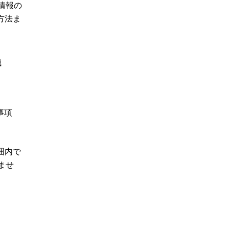
情報の
方法ま
職
事項
囲内で
ませ