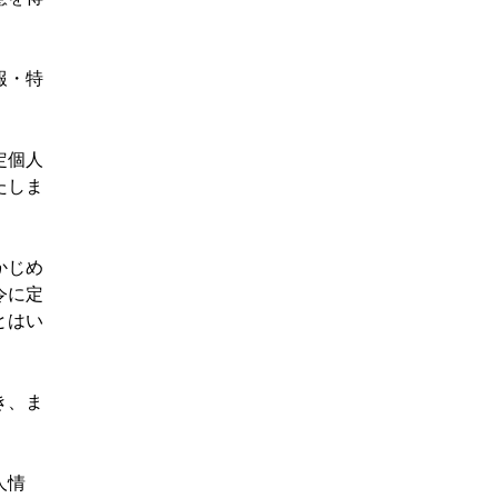
報・特
定個人
たしま
かじめ
令に定
とはい
き、ま
。
人情