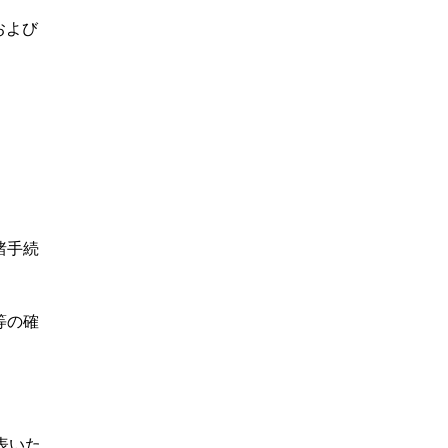
および
諸手続
等の確
表いた