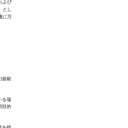
および
」とし
護に万
。
の規範
いる場
用目的
意を得