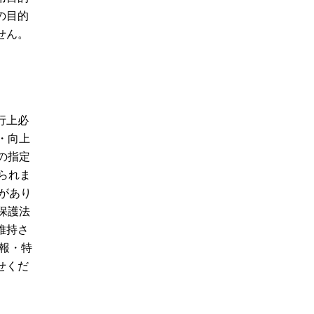
の目的
せん。
行上必
・向上
の指定
限られま
があり
保護法
維持さ
情報・特
せくだ