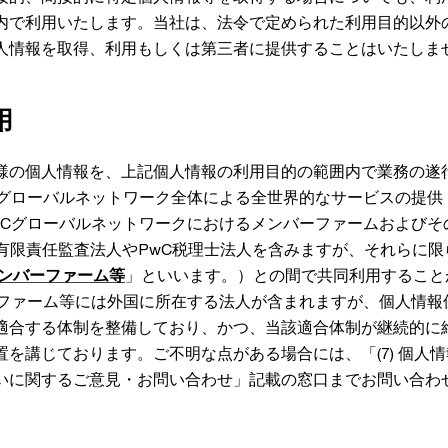
内で利用いたします。当社は、法令で定められた利用目的以外
人情報を取得、利用もしくは第三者に提供することはいたしま
用
様の個人情報を、上記個人情報の利用目的の範囲内で業務の遂
Cグローバルネットワーク全体による全世界的なサービスの提供
wCグローバルネットワークにおけるメンバーファームおよびそ
pan有限責任監査法人やPwC税理士法人を含みますが、それらに
メンバーファーム等
」といいます。）との間で共同利用すること
ーファーム等には外国に所在する法人が含まれますが、個人情報
適合する体制を整備しており、かつ、当該適合体制が継続的に
を講じております。ご不明な点がある場合には、「(7) 個人
いに関するご意見・お問い合わせ」記載の窓口までお問い合わ