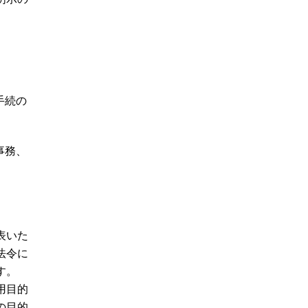
手続の
事務、
表いた
法令に
す。
用目的
の目的