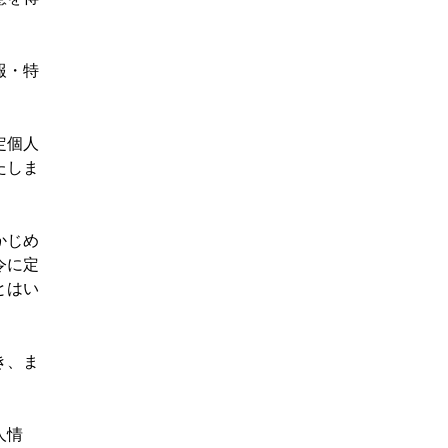
報・特
定個人
たしま
かじめ
令に定
とはい
き、ま
。
人情