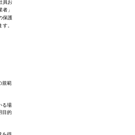
社員お
業者」
の保護
ます。
の規範
いる場
用目的
意を得