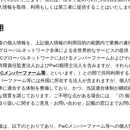
人情報を取得、利用もしくは第三者に提供することはいたしま
用
様の個人情報を、上記個人情報の利用目的の範囲内で業務の遂
Cグローバルネットワーク全体による全世界的なサービスの提供
wCグローバルネットワークにおけるメンバーファームおよびそ
pan有限責任監査法人およびPwC税理士法人を含みますが、それ
wCメンバーファーム等
」といいます。）との間で共同利用する
ンバーファーム等には外国に所在する法人が含まれますが、個人
準に適合する体制を整備しており、かつ、当該適合体制が継続
措置を講じております。ご不明な点がある場合には、「(7) 
取り扱いに関するご意見・お問い合わせ」記載の窓口までお問
報は、以下のとおりであり、PwCメンバーファーム等への個人