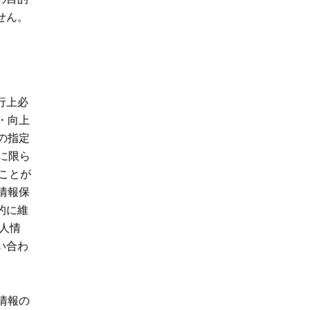
せん。
行上必
・向上
の指定
らに限ら
ことが
情報保
的に維
個人情
い合わ
情報の