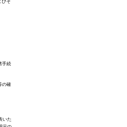
よびそ
諸手続
等の確
表いた
明示の