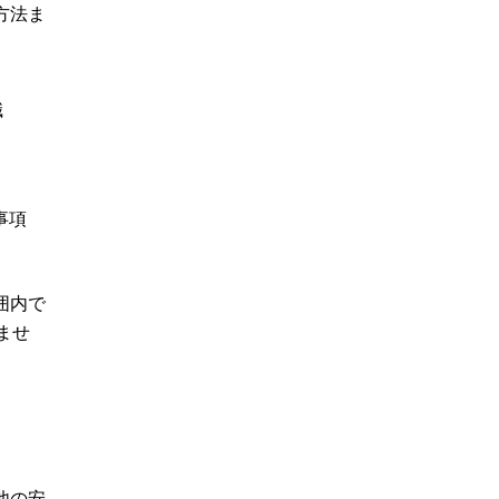
方法ま
職
事項
囲内で
ませ
他の安