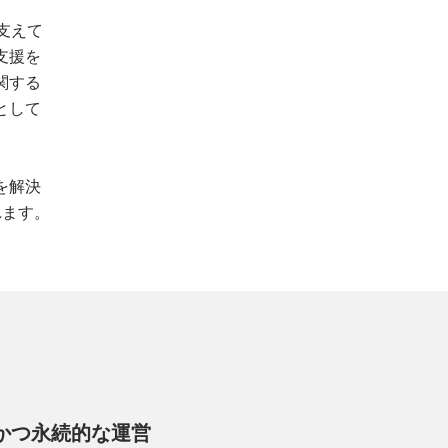
支えて
支援を
関する
として
を解決
れます。
かつ永続的な運営