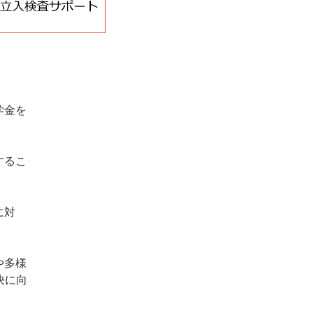
学金を
するこ
に対
や多様
決に向