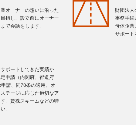
企業オーナーの想いに沿った
財団法人
を目指し、設立前にオーナー
事務手続
くまで会話をします。
母体企業
サポート
をサポートしてきた実績か
認定申請（内閣府、都道府
の申請、同70条の適用、オー
フステージに応じた適切なア
ます。貸株スキームなどの特
さい。