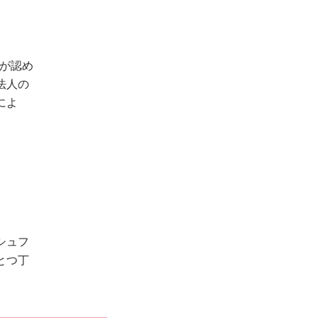
立が認め
法人の
によ
。
シュフ
とつ丁