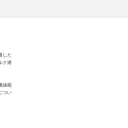
適した
ルク港
価値税
につい