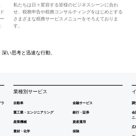
た
私たちは日々変容する皆様のビジネスシーンに合わ
ド
せ、税務申告や税務コンサルティングをはじめとする
ー
さまざまな税務サービスメニューをそろえておりま
供
す。
、深い思考と迅速な行動、
業種別サービス
アラ
自動車
金融サービス
調
重工業・エンジニアリング
銀行・証券
会
ニ
産業機械
資産運用
広
素材・化学
保険