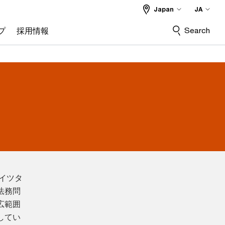
Japan
JA
Search
プ
採用情報
イツタ
法務問
広範囲
してい