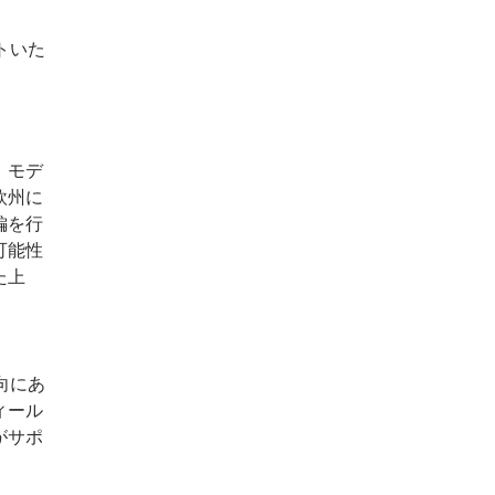
トいた
 モデ
欧州に
編を行
可能性
た上
向にあ
ィール
がサポ