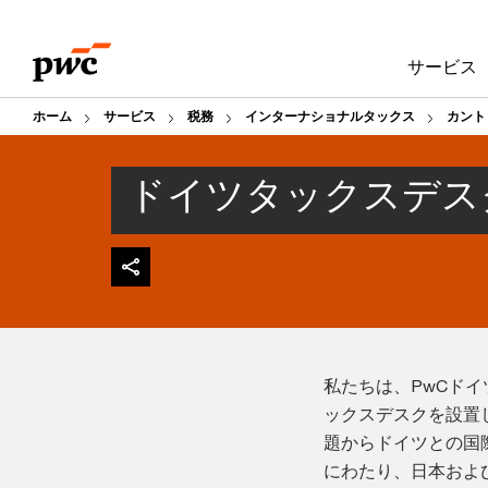
Skip
Skip
to
to
サービス
content
footer
ホーム
サービス
税務
インターナショナルタックス
カント
ドイツタックスデス
私たちは、PwCド
ックスデスクを設置
題からドイツとの国
にわたり、日本およ