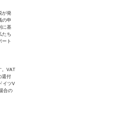
税が発
議の申
制に基
私たち
ポート
。VAT
の還付
ドイツV
場合の