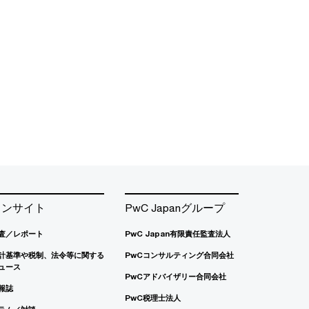
インサイト
PwC Japanグループ
査／レポート
PwC Japan有限責任監査法人
計基準や税制、法令等に関する
PwCコンサルティング合同会社
ュース
PwCアドバイザリー合同会社
報誌
PwC税理士法人