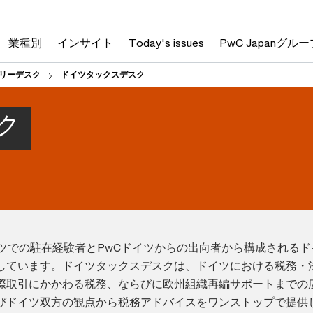
業種別
インサイト
Today's issues
PwC Japanグルー
リーデスク
ドイツタックスデスク
ク
イツでの駐在経験者とPwCドイツからの出向者から構成されるド
しています。ドイツタックスデスクは、ドイツにおける税務・
際取引にかかわる税務、ならびに欧州組織再編サポートまでの
びドイツ双方の観点から税務アドバイスをワンストップで提供