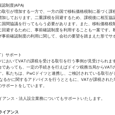
制度(APA)
の取引が増加する一方で、一方の国で移転価格税制に基づく課
増加しております。二重課税を回避するため、課税後に相互協
二国間協議を行ってもらう必要があります。また、移転価格税
に回避するために、事前確認制度を利用することも一案です。
び事前確認制度の利用に関して、会社の要望を踏まえた形でサ
T）サポート
ツにおいてVATの課税を受ける取引を行う事例が見受けられます
合であっても、一定の手続きを行えばドイツ税務当局からVAT
す。私たちは、PwCドイツと連携し、ご検討されている取引が
となるかに関するアドバイスを行うとともに、VATが課税された
のサポートをしています。
イアンス・法人設立業務についてもサポートいたします。
ライアンス