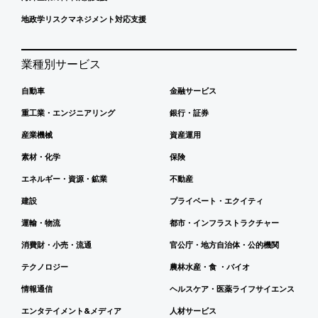
地政学リスクマネジメント対応支援
業種別サービス
自動車
金融サービス
重工業・エンジニアリング
銀行・証券
産業機械
資産運用
素材・化学
保険
エネルギー・資源・鉱業
不動産
建設
プライベート・エクイティ
運輸・物流
都市・インフラストラクチャー
消費財・小売・流通
官公庁・地方自治体・公的機関
テクノロジー
農林水産・食 ・バイオ
情報通信
ヘルスケア・医薬ライフサイエンス
エンタテイメント&メディア
人材サービス