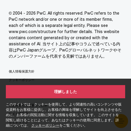
© 2004 - 2026 PwC. All rights reserved. PwC refers to the
PwC network and/or one or more of its member firms,
each of which is a separate legal entity. Please see
www.pwc.com/structure for further details. This website
contains content generated by or created with the
assistance of AI. 当サイト上の記事やコラムで述べている内
容はPwC Japanグループ、PwCグローバルネットワークやそ
のメンバーファームを代表する見解ではありません。
個人情報保護方針
クッキーポリシー
免責事項
理解しました
ソーシャルメディアポリシー
このサイトでは、クッキーを使用して、より関連性の高いコンテンツや販
特定商取引法に基づく表示
促資料をお客様に提供し、お客様の興味を理解してサイトを向上させるた
サイト運営者について
めに、お客様の閲覧活動に関する情報を収集しています。 このサイトを
閲覧し続けることによって、あなたはクッキーの使用に同意します。 詳
サイトマップ
細については、
クッキーポリシー
をご覧ください。