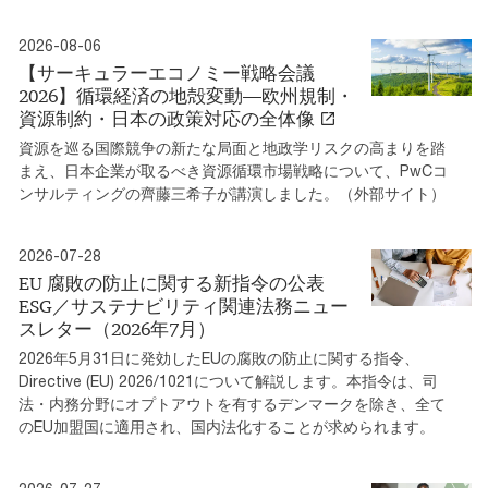
2026-08-06
【サーキュラーエコノミー戦略会議
2026】循環経済の地殻変動―欧州規制・
資源制約・日本の政策対応の全体像
資源を巡る国際競争の新たな局面と地政学リスクの高まりを踏
まえ、日本企業が取るべき資源循環市場戦略について、PwCコ
ンサルティングの齊藤三希子が講演しました。（外部サイト）
2026-07-28
EU 腐敗の防止に関する新指令の公表
ESG／サステナビリティ関連法務ニュー
スレター（2026年7月）
2026年5月31日に発効したEUの腐敗の防止に関する指令、
Directive (EU) 2026/1021について解説します。本指令は、司
法・内務分野にオプトアウトを有するデンマークを除き、全て
のEU加盟国に適用され、国内法化することが求められます。