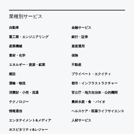
業種別サービス
自動車
金融サービス
重工業・エンジニアリング
銀行・証券
産業機械
資産運用
素材・化学
保険
エネルギー・資源・鉱業
不動産
建設
プライベート・エクイティ
運輸・物流
都市・インフラストラクチャー
消費財・小売・流通
官公庁・地方自治体・公的機関
テクノロジー
農林水産・食 ・バイオ
情報通信
ヘルスケア・医薬ライフサイエンス
エンタテイメント&メディア
人材サービス
ホスピタリティ&レジャー