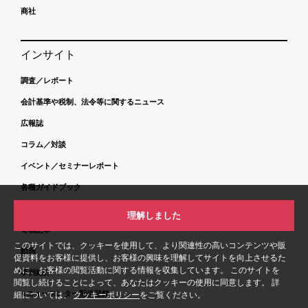
商社
インサイト
調査／レポート
会計基準や税制、法令等に関するニュース
広報誌
コラム／対談
イベント／セミナーレポート
各種ガイドブック
書籍
理解しました
寄稿記事
このサイトでは、クッキーを使用して、より関連性の高いコンテンツや販
動画
促資料をお客様に提供し、お客様の興味を理解してサイトを向上させるた
めに、お客様の閲覧活動に関する情報を収集しています。 このサイトを
事例紹介
閲覧し続けることによって、あなたはクッキーの使用に同意します。 詳
eニュースレター配信登録
細については、
クッキーポリシー
をご覧ください。