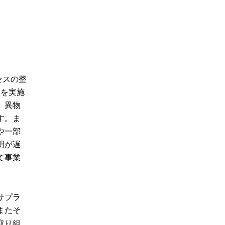
プロセスの整
みを実施
、異物
す。ま
や一部
明が遅
て事業
サプラ
またそ
取り組