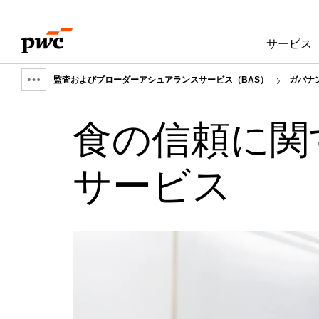
Skip
Skip
to
to
サービス
content
footer
監査およびブローダーアシュアランスサービス（BAS）
ガバナ
Show
full
食の信頼に関
breadcrumb
サービス