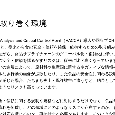
を取り巻く環境
alysis and Critical Control Point（HACCP）導入や回収
取得など、従来から食の安全・信頼を確保・維持するための取り組
ながら、食品サプライチェーンのグローバル化・複雑化に伴い
の安全・信頼を揺るがすリスクは、従来に比べ高くなっていま
アの進展によって、原材料や生産国に関するネガティブな情報
ルなき行動の画像が拡散したり、また食品の安全性に関わる説
が感じた場合、たちまち炎上・風評被害に遭うなど、結果とし
ようなリスクも高まっています。
全・信頼に関する規制や規格などに対応するだけでなく、食品
流れを俯瞰し、どの領域にどのようなリスクが存在するのか、
な対応を講じるのか、再検討する必要があります。そのような