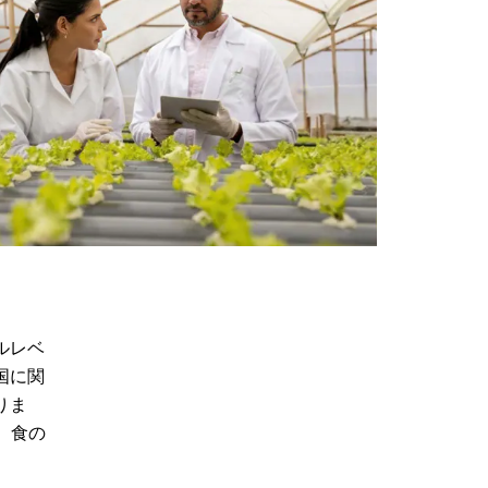
ルレベ
国に関
りま
、食の