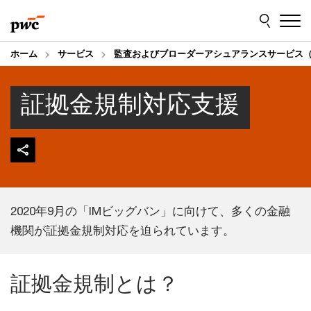
Skip
Skip
to
to
content
footer
ホーム
サービス
監査およびブローダーアシュアランスサービス（
証拠金規制対応支援
2020年9月の「IMビッグバン」に向けて、多くの金融
機関が証拠金規制対応を迫られています。
証拠金規制とは？