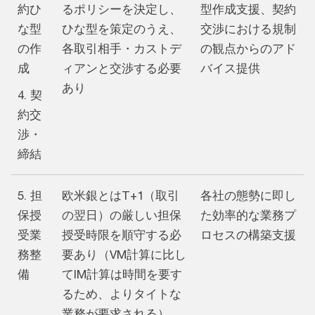
約ひ
るポリシーを決定し、
型作成支援、契約
な型
ひな型を策定のうえ、
交渉における規制
の作
各取引相手・カストデ
の観点からのアド
成
ィアンと交渉する必要
バイス提供
あり
4. 契
約交
渉・
締結
5. 担
欧米銀とはT+1（取引
各社の態勢に即し
保授
の翌日）の厳しい担保
た効率的な業務プ
受業
授受時限を順守する必
ロセスの構築支援
務整
要あり（VM計算に比し
備
てIM計算は時間を要す
るため、よりタイトな
業務が要求される）