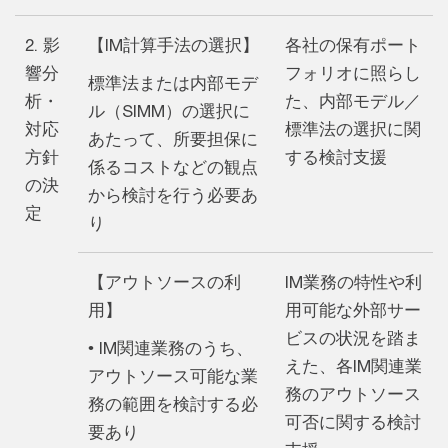
2. 影
【IM計算手法の選択】
各社の保有ポート
響分
フォリオに照らし
標準法または内部モデ
析・
た、内部モデル／
ル（SIMM）の選択に
対応
標準法の選択に関
あたって、所要担保に
方針
する検討支援
係るコストなどの観点
の決
から検討を行う必要あ
定
り
【アウトソースの利
IM業務の特性や利
用】
用可能な外部サー
ビスの状況を踏ま
• IM関連業務のうち、
えた、各IM関連業
アウトソース可能な業
務のアウトソース
務の範囲を検討する必
可否に関する検討
要あり