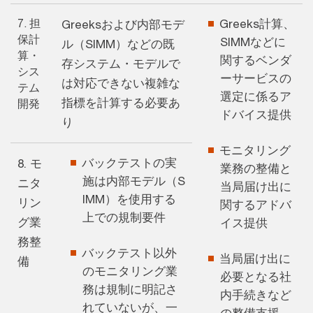
7. 担
Greeks計算、
Greeksおよび内部モデ
保計
SIMMなどに
ル（SIMM）などの既
算・
関するベンダ
存システム・モデルで
シス
ーサービスの
は対応できない複雑な
テム
選定に係るア
指標を計算する必要あ
開発
ドバイス提供
り
モニタリング
バックテストの実
8. モ
業務の整備と
施は内部モデル（S
ニタ
当局届け出に
IMM）を使用する
リン
関するアドバ
上での規制要件
グ業
イス提供
務整
バックテスト以外
当局届け出に
備
のモニタリング業
必要となる社
務は規制に明記さ
内手続きなど
れていないが、一