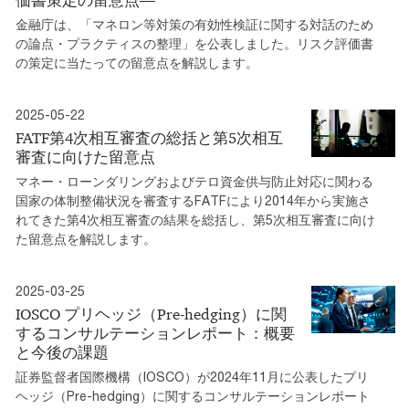
価書策定の留意点―
金融庁は、「マネロン等対策の有効性検証に関する対話のため
の論点・プラクティスの整理」を公表しました。リスク評価書
の策定に当たっての留意点を解説します。
2025-05-22
FATF第4次相互審査の総括と第5次相互
審査に向けた留意点
マネー・ローンダリングおよびテロ資金供与防止対応に関わる
国家の体制整備状況を審査するFATFにより2014年から実施さ
れてきた第4次相互審査の結果を総括し、第5次相互審査に向け
た留意点を解説します。
2025-03-25
IOSCO プリヘッジ（Pre-hedging）に関
するコンサルテーションレポート：概要
と今後の課題
証券監督者国際機構（IOSCO）が2024年11月に公表したプリ
ヘッジ（Pre-hedging）に関するコンサルテーションレポート