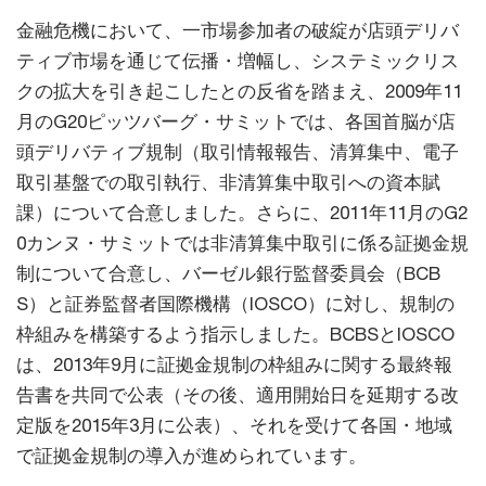
金融危機において、一市場参加者の破綻が店頭デリバ
ティブ市場を通じて伝播・増幅し、システミックリス
クの拡大を引き起こしたとの反省を踏まえ、2009年11
月のG20ピッツバーグ・サミットでは、各国首脳が店
頭デリバティブ規制（取引情報報告、清算集中、電子
取引基盤での取引執行、非清算集中取引への資本賦
課）について合意しました。さらに、2011年11月のG2
0カンヌ・サミットでは非清算集中取引に係る証拠金規
制について合意し、バーゼル銀行監督委員会（BCB
S）と証券監督者国際機構（IOSCO）に対し、規制の
枠組みを構築するよう指示しました。BCBSとIOSCO
は、2013年9月に証拠金規制の枠組みに関する最終報
告書を共同で公表（その後、適用開始日を延期する改
定版を2015年3月に公表）、それを受けて各国・地域
で証拠金規制の導入が進められています。