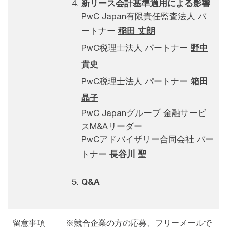
新リース会計基準適用による影響​
PwC Japan有限責任監査法人 パ
ートナー
稲田 丈朗
PwC税理士法人 パートナー
野中
貴史
PwC税理士法人 パートナー
箱田
晶子
PwC Japanグループ 金融サービ
スM&Aリーダー
PwCアドバイザリー合同会社 パー
トナー
長谷川 聖
Q&A​
留意事項
※競合企業の方の応募、フリーメールで