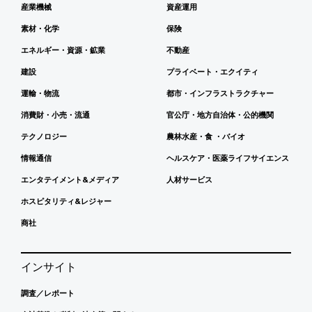
産業機械
資産運用
素材・化学
保険
エネルギー・資源・鉱業
不動産
建設
プライベート・エクイティ
運輸・物流
都市・インフラストラクチャー
消費財・小売・流通
官公庁・地方自治体・公的機関
テクノロジー
農林水産・食 ・バイオ
情報通信
ヘルスケア・医薬ライフサイエンス
エンタテイメント&メディア
人材サービス
ホスピタリティ&レジャー
商社
インサイト
調査／レポート