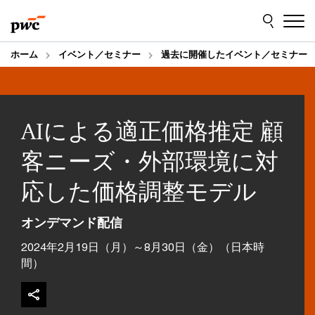
Skip
Skip
to
to
content
footer
ホーム
イベント／セミナー
過去に開催したイベント／セミナー
AIによる適正価格推定 顧
客ニーズ・外部環境に対
応した価格調整モデル
オンデマンド配信
2024年2月19日（月）～8月30日（金）（日本時
間）