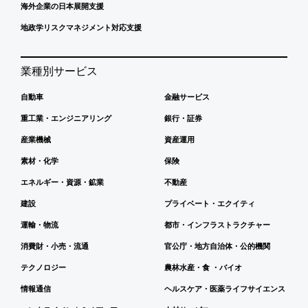
海外企業の日本展開支援
地政学リスクマネジメント対応支援
業種別サービス
自動車
金融サービス
重工業・エンジニアリング
銀行・証券
産業機械
資産運用
素材・化学
保険
エネルギー・資源・鉱業
不動産
建設
プライベート・エクイティ
運輸・物流
都市・インフラストラクチャー
消費財・小売・流通
官公庁・地方自治体・公的機関
テクノロジー
農林水産・食 ・バイオ
情報通信
ヘルスケア・医薬ライフサイエンス