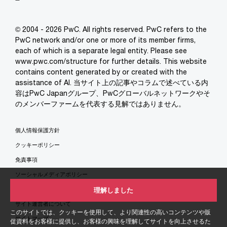
© 2004 - 2026 PwC. All rights reserved. PwC refers to the
PwC network and/or one or more of its member firms,
each of which is a separate legal entity. Please see
www.pwc.com/structure for further details. This website
contains content generated by or created with the
assistance of AI. 当サイト上の記事やコラムで述べている内
容はPwC Japanグループ、PwCグローバルネットワークやそ
のメンバーファームを代表する見解ではありません。
個人情報保護方針
クッキーポリシー
免責事項
ソーシャルメディアポリシー
特定商取引法に基づく表示
理解しました
サイト運営者について
このサイトでは、クッキーを使用して、より関連性の高いコンテンツや販
サイトマップ
促資料をお客様に提供し、お客様の興味を理解してサイトを向上させるた