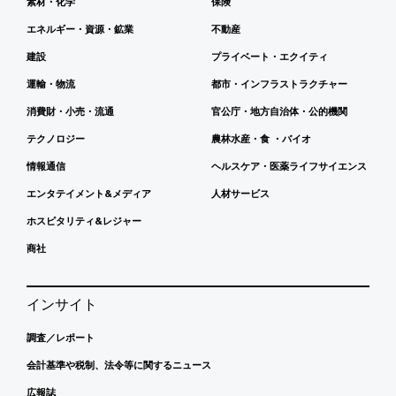
素材・化学
保険
エネルギー・資源・鉱業
不動産
建設
プライベート・エクイティ
運輸・物流
都市・インフラストラクチャー
消費財・小売・流通
官公庁・地方自治体・公的機関
テクノロジー
農林水産・食 ・バイオ
情報通信
ヘルスケア・医薬ライフサイエンス
エンタテイメント&メディア
人材サービス
ホスピタリティ&レジャー
商社
インサイト
調査／レポート
会計基準や税制、法令等に関するニュース
広報誌