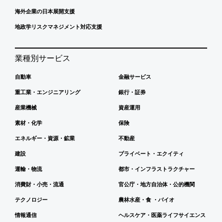
海外企業の日本展開支援
地政学リスクマネジメント対応支援
業種別サービス
自動車
金融サービス
重工業・エンジニアリング
銀行・証券
産業機械
資産運用
素材・化学
保険
エネルギー・資源・鉱業
不動産
建設
プライベート・エクイティ
運輸・物流
都市・インフラストラクチャー
消費財・小売・流通
官公庁・地方自治体・公的機関
テクノロジー
農林水産・食 ・バイオ
情報通信
ヘルスケア・医薬ライフサイエンス