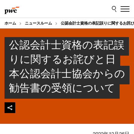
Skip
Skip
to
to
content
footer
ホーム
ニュースルーム
公認会計士資格の表記誤りに関するお詫
公認会計士資格の表記誤
りに関するお詫びと日
本公認会計士協会からの
勧告書の受領について