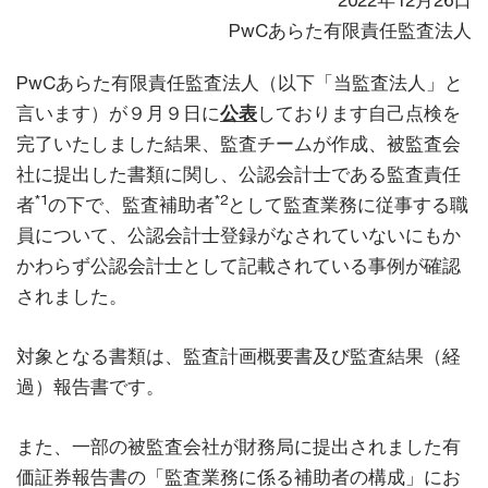
2022年12月26日
PwCあらた有限責任監査法人
PwCあらた有限責任監査法人（以下「当監査法人」と
言います）が９月９日に
公表
しております自己点検を
完了いたしました結果、監査チームが作成、被監査会
社に提出した書類に関し、公認会計士である監査責任
*1
*2
者
の下で、監査補助者
として監査業務に従事する職
員について、公認会計士登録がなされていないにもか
かわらず公認会計士として記載されている事例が確認
されました。
対象となる書類は、監査計画概要書及び監査結果（経
過）報告書です。
また、一部の被監査会社が財務局に提出されました有
価証券報告書の「監査業務に係る補助者の構成」にお