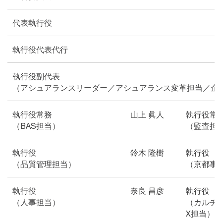
代表執行役
執行役代表代行
執行役副代表
（アシュアランスリーダー／アシュアランス変革担当／企
執行役常務
山上 眞人
執行役常
（BAS担当）
（監査担
執行役
鈴木 隆樹
執行役
（品質管理担当）
（京都事
執行役
奈良 昌彦
執行役
（人事担当）
（カルチ
X担当）