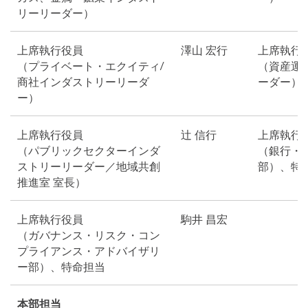
リーリーダー）
上席執行役員
澤山 宏行
上席執行
（プライベート・エクイティ/
（資産運
商社インダストリーリーダ
ーダー）
ー）
上席執行役員
辻 信行
上席執行
（パブリックセクターインダ
（銀行・
ストリーリーダー／地域共創
部）、特
推進室 室長）
上席執行役員
駒井 昌宏
（ガバナンス・リスク・コン
プライアンス・アドバイザリ
ー部）、特命担当
本部担当