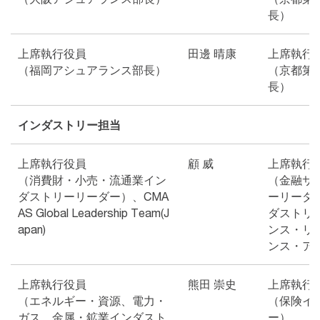
長）
上席執行役員
田邊 晴康
上席執行
（福岡アシュアランス部長）
（京都第
長）
インダストリー担当
上席執行役員
顧 威
上席執行
（消費財・小売・流通業イン
（金融サ
ダストリーリーダー）、CMA
ーリーダ
AS Global Leadership Team(J
ダストリ
apan)
ンス・リ
ンス・ア
上席執行役員
熊田 崇史
上席執行
（エネルギー・資源、電力・
（保険イ
ガス、金属・鉱業インダスト
ー）