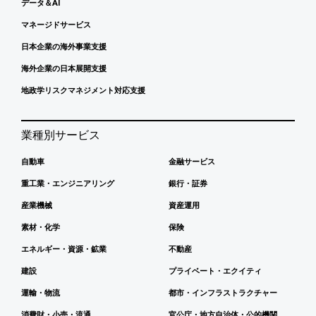
データ＆AI
マネージドサービス
日本企業の海外事業支援
海外企業の日本展開支援
地政学リスクマネジメント対応支援
業種別サービス
自動車
金融サービス
重工業・エンジニアリング
銀行・証券
産業機械
資産運用
素材・化学
保険
エネルギー・資源・鉱業
不動産
建設
プライベート・エクイティ
運輸・物流
都市・インフラストラクチャー
消費財・小売・流通
官公庁・地方自治体・公的機関