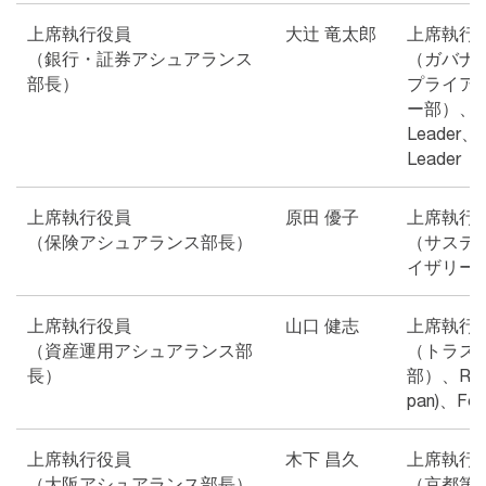
上席執行役員
大辻 竜太郎
上席執行
（銀行・証券アシュアランス
（ガバナ
部長）
プライア
ー部）、Glob
Leader、G
Leader
上席執行役員
原田 優子
上席執行
（保険アシュアランス部長）
（サステ
イザリー
上席執行役員
山口 健志
上席執行
（資産運用アシュアランス部
（トラス
長）
部）、Risk 
pan)、Fore
上席執行役員
木下 昌久
上席執行
（大阪アシュアランス部長）
（京都第