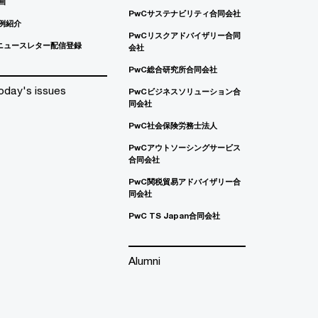
画
PwCサステナビリティ合同会社
例紹介
PwCリスクアドバイザリー合同
ニュースレター配信登録
会社
PwC総合研究所合同会社
oday's issues
PwCビジネスソリューション合
同会社
PwC社会保険労務士法人
PwCアウトソーシングサービス
合同会社
PwC関税貿易アドバイザリー合
同会社
PwC TS Japan合同会社
Alumni