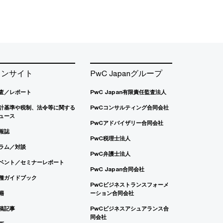
インサイト
PwC Japanグループ
査／レポート
PwC Japan有限責任監査法人
計基準や税制、法令等に関する
PwCコンサルティング合同会社
ュース
PwCアドバイザリー合同会社
報誌
PwC税理士法人
ラム／対談
PwC弁護士法人
ベント／セミナーレポート
PwC Japan合同会社
種ガイドブック
PwCビジネストランスフォーメ
籍
ーション合同会社
稿記事
PwCビジネスアシュアランス合
同会社