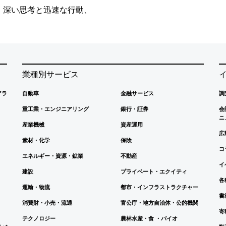
、深い思考と迅速な行動、
業種別サービス
アラ
自動車
金融サービス
調
重工業・エンジニアリング
銀行・証券
会
ニ
産業機械
資産運用
広
素材・化学
保険
コ
エネルギー・資源・鉱業
不動産
イ
建設
プライベート・エクイティ
各
運輸・物流
都市・インフラストラクチャー
書
消費財・小売・流通
官公庁・地方自治体・公的機関
寄
テクノロジー
農林水産・食 ・バイオ