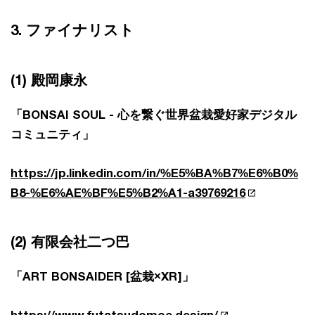
3. ファイナリスト
(1) 殿岡康永
「BONSAI SOUL - 心を繋ぐ世界盆栽愛好家デジタル
コミュニティ」
https://jp.linkedin.com/in/%E5%BA%B7%E6%B0%
B8-%E6%AE%BF%E5%B2%A1-a39769216
(2) 有限会社二つ巴
「ART BONSAIDER [盆栽×XR]」