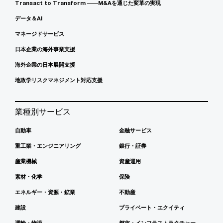
Transact to Transform ――M&Aを通じた変革の実現
データ＆AI
マネージドサービス
日本企業の海外事業支援
海外企業の日本展開支援
地政学リスクマネジメント対応支援
業種別サービス
自動車
金融サービス
重工業・エンジニアリング
銀行・証券
産業機械
資産運用
素材・化学
保険
エネルギー・資源・鉱業
不動産
建設
プライベート・エクイティ
運輸・物流
都市・インフラストラクチャー