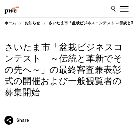
Skip
Skip
to
to
content
footer
ホーム
お知らせ
さいたま市「盆栽ビジネスコンテスト ～伝統と
さいたま市「盆栽ビジネスコ
ンテスト ～伝統と革新でそ
の先へ～」の最終審査兼表彰
式の開催および一般観覧者の
募集開始
Share