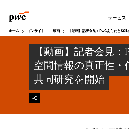
Skip
Skip
to
to
サービス
content
footer
ホーム
インサイト
動画
【動画】記者会見：PwCあらたとSS
【動画】記者会見：P
空間情報の真正性・
共同研究を開始