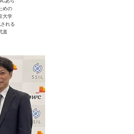
wCあら
ための
京大学
成される
武直