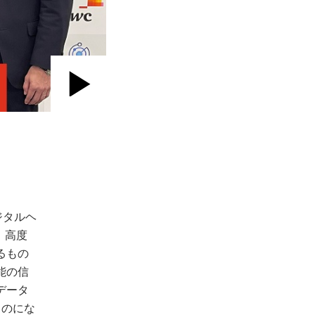
Play
Video
ジタルヘ
、高度
るもの
能の信
データ
ものにな