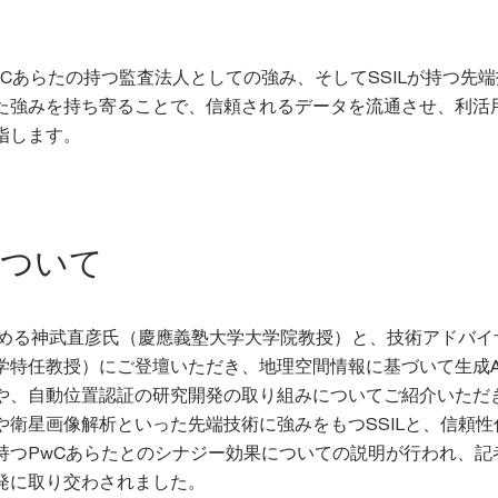
Cあらたの持つ監査法人としての強み、そしてSSILが持つ先
た強みを持ち寄ることで、信頼されるデータを流通させ、利活
指します。
について
を務める神武直彦氏（慶應義塾大学大学院教授）と、技術アドバイ
学特任教授）にご登壇いただき、地理空間情報に基づいて生成A
や、自動位置認証の研究開発の取り組みについてご紹介いただ
や衛星画像解析といった先端技術に強みをもつSSILと、信頼性
持つPwCあらたとのシナジー効果についての説明が行われ、記
発に取り交わされました。