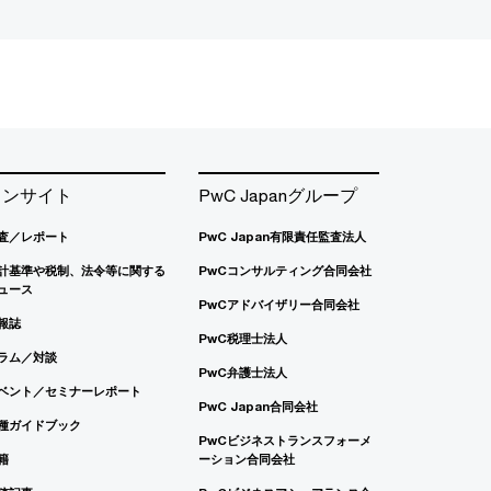
インサイト
PwC Japanグループ
査／レポート
PwC Japan有限責任監査法人
計基準や税制、法令等に関する
PwCコンサルティング合同会社
ュース
PwCアドバイザリー合同会社
報誌
PwC税理士法人
ラム／対談
PwC弁護士法人
ベント／セミナーレポート
PwC Japan合同会社
種ガイドブック
PwCビジネストランスフォーメ
籍
ーション合同会社