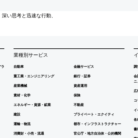
、深い思考と迅速な行動、
業種別サービス
アラ
自動車
金融サービス
調
重工業・エンジニアリング
銀行・証券
会
ニ
産業機械
資産運用
広
素材・化学
保険
コ
エネルギー・資源・鉱業
不動産
イ
建設
プライベート・エクイティ
各
運輸・物流
都市・インフラストラクチャー
書
消費財・小売・流通
官公庁・地方自治体・公的機関