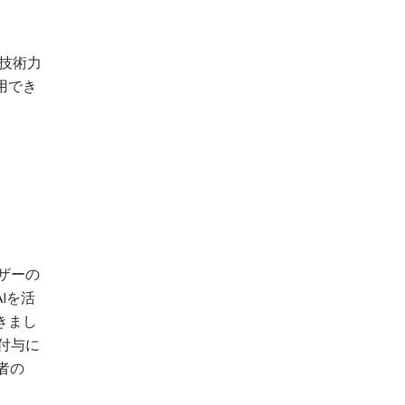
端技術力
用でき
ザーの
Iを活
きまし
付与に
者の