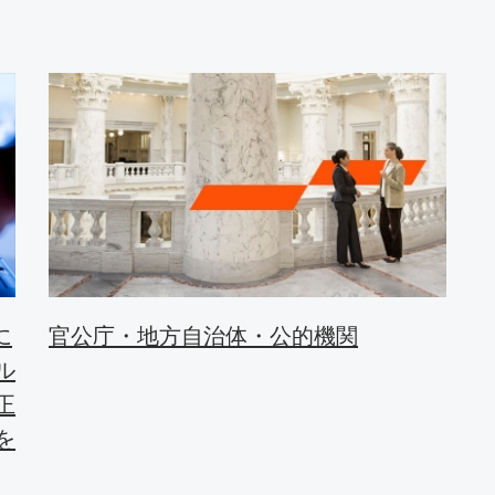
に
官公庁・地方自治体・公的機関
ル
正
を