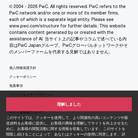
© 2004 - 2026 PwC. All rights reserved. PwC refers to the
PwC network and/or one or more of its member firms,
each of which is a separate legal entity. Please see
www.pwc.com/structure for further details. This website
contains content generated by or created with the
assistance of AI. 当サイト上の記事やコラムで述べている内
容はPwC Japanグループ、PwCグローバルネットワークやそ
のメンバーファームを代表する見解ではありません。
個人情報保護方針
クッキーポリシー
免責事項
ソーシャルメディアポリシー
特定商取引法に基づく表示
理解しました
サイト運営者について
このサイトでは、クッキーを使用して、より関連性の高いコンテンツや販
サイトマップ
促資料をお客様に提供し、お客様の興味を理解してサイトを向上させるた
めに、お客様の閲覧活動に関する情報を収集しています。 このサイトを
閲覧し続けることによって、あなたはクッキーの使用に同意します。 詳