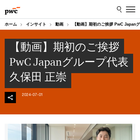
Skip
Skip
to
to
content
footer
ホーム
インサイト
動画
【動画】期初のご挨拶 PwC Japan
【動画】期初のご挨拶
PwC Japanグループ代表
久保田 正崇
2024-07-01