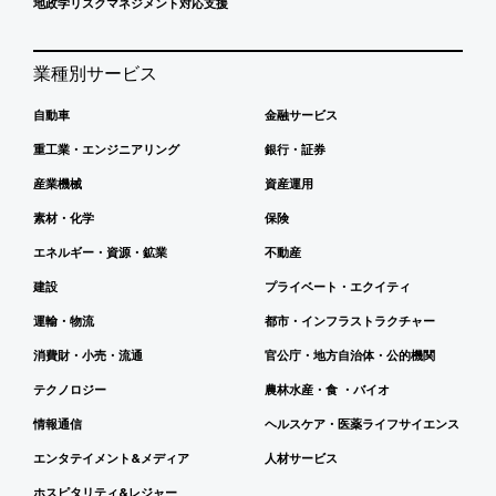
地政学リスクマネジメント対応支援
業種別サービス
自動車
金融サービス
重工業・エンジニアリング
銀行・証券
産業機械
資産運用
素材・化学
保険
エネルギー・資源・鉱業
不動産
建設
プライベート・エクイティ
運輸・物流
都市・インフラストラクチャー
消費財・小売・流通
官公庁・地方自治体・公的機関
テクノロジー
農林水産・食 ・バイオ
情報通信
ヘルスケア・医薬ライフサイエンス
エンタテイメント&メディア
人材サービス
ホスピタリティ&レジャー