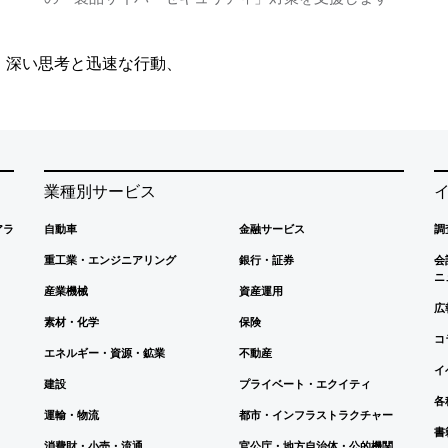
、深い思考と迅速な行動、
業種別サービス
アラ
自動車
金融サービス
調
重工業・エンジニアリング
銀行・証券
会
ニ
産業機械
資産運用
広
素材・化学
保険
コ
エネルギー・資源・鉱業
不動産
イ
建設
プライベート・エクイティ
各
運輸・物流
都市・インフラストラクチャー
書
消費財・小売・流通
官公庁・地方自治体・公的機関