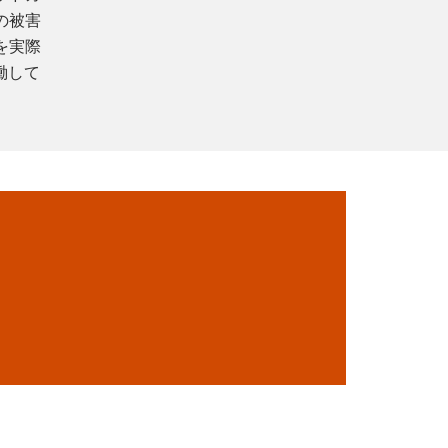
の被害
を実際
働して