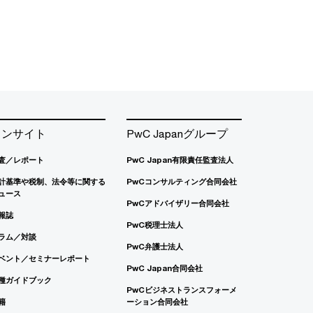
インサイト
PwC Japanグループ
査／レポート
PwC Japan有限責任監査法人
計基準や税制、法令等に関する
PwCコンサルティング合同会社
ュース
PwCアドバイザリー合同会社
報誌
PwC税理士法人
ラム／対談
PwC弁護士法人
ベント／セミナーレポート
PwC Japan合同会社
種ガイドブック
PwCビジネストランスフォーメ
籍
ーション合同会社