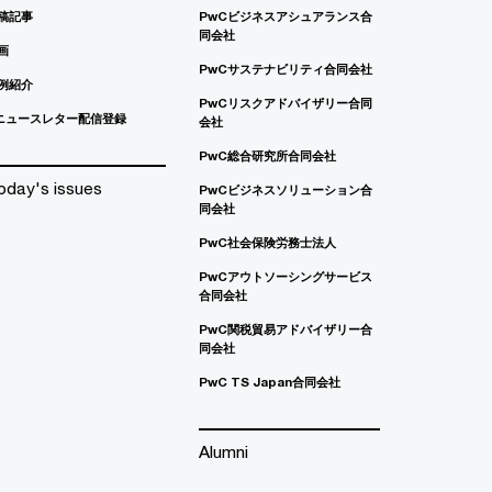
稿記事
PwCビジネスアシュアランス合
同会社
画
PwCサステナビリティ合同会社
例紹介
PwCリスクアドバイザリー合同
ニュースレター配信登録
会社
PwC総合研究所合同会社
oday's issues
PwCビジネスソリューション合
同会社
PwC社会保険労務士法人
PwCアウトソーシングサービス
合同会社
PwC関税貿易アドバイザリー合
同会社
PwC TS Japan合同会社
Alumni