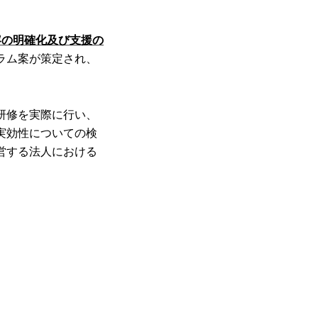
容の明確化及び支援の
ラム案が策定され、
。
研修を実際に行い、
実効性についての検
営する法人における