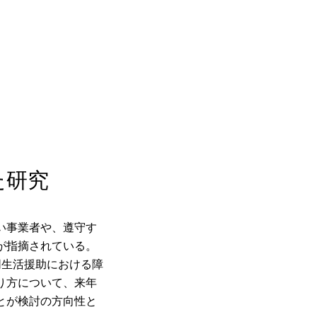
た研究
い事業者や、遵守す
が指摘されている。
同生活援助における障
り方について、来年
とが検討の方向性と