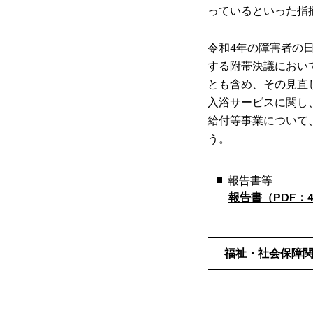
っているといった指
令和4年の障害者の
する附帯決議におい
とも含め、その見直
入浴サービスに関し
給付等事業について
う。
報告書等
報告書（PDF：4,
福祉・社会保障