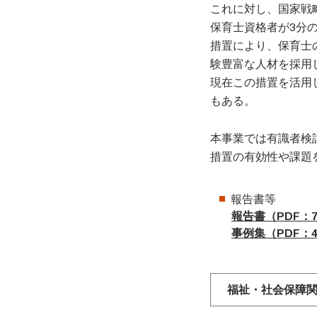
これに対し、国家戦
保育士資格者が3分
措置により、保育士
験豊富な人材を採用
現在この措置を活用
もある。
本事業では有識者検
措置の有効性や課題
報告書等
報告書（PDF：7,
事例集（PDF：4,
福祉・社会保障