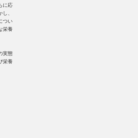
もに応
かし、
につい
な栄養
の実態
び栄養