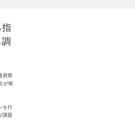
る指
る調
道府県
上が保
ンを行
が課題