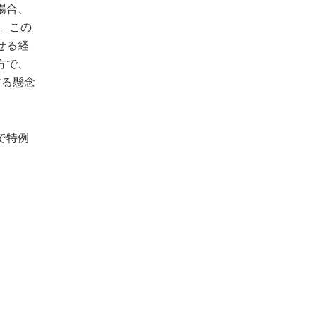
場合、
。この
せる経
方で、
する懸念
で特例