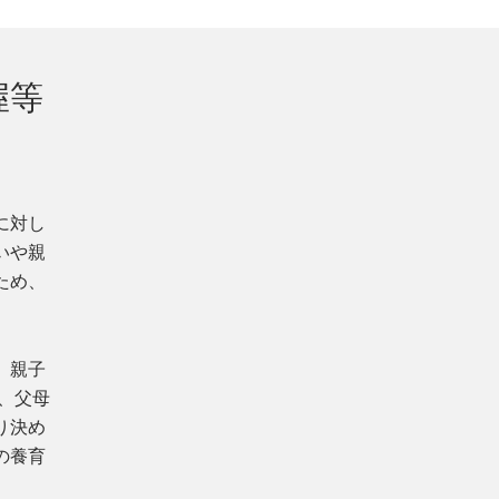
握等
に対し
いや親
ため、
、親子
、父母
り決め
の養育