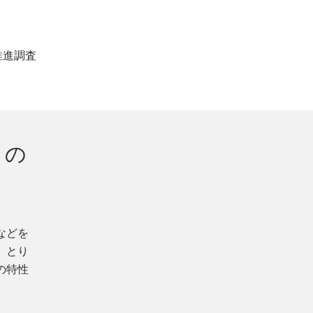
推進調査
）の
などを
、とり
の特性