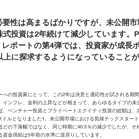
必要性は高まるばかりですが、未公開市
式投資は2年続けて減少しています。P
」レポートの第4弾では、投資家が成長
以上に探求するようになっていること
ーへの投資家にとって、この2年は決意と適応性が試される期
、インフレ、金利の上昇などが相まって、あらゆるタイプの未
ば、ベンチャー投資とプライベートエクイティ投資の総額は、20
80億米ドルとなりました1。未公開市場における気候テックスター
ほどの下落幅ではなく、同じ時期に40.5％の減少でしたが、そ
る資金供給は5年前の水準に逆戻りしています。