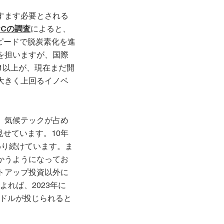
すます必要とされる
wCの調査
によると、
ピードで脱炭素化を進
を担いますが、国際
の1以上が、現在まだ開
大きく上回るイノベ
、気候テックが占め
見せています。10年
わり続けています。ま
かうようになってお
トアップ投資以外に
よれば、2023年に
米ドルが投じられると