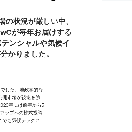
場の状況が厳しい中、
wCが毎年お届けする
ポテンシャルや気候イ
が分かりました。
間でした。地政学的な
公開市場が後退を強
23年には前年から5
トアップへの株式投資
れでも気候テックス