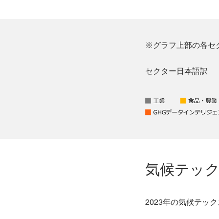
※グラフ上部の各セ
セクター日本語訳
気候テッ
2023年の気候テッ