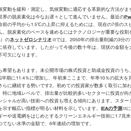
候変動を緩和・測定し、気候変動に適応する革新的な方法がま
世界の脱炭素化は今なお遅々として進んでいません。最近の
P
命前の平均から1.5℃の上昇に抑えるためには、現在の7倍のス
ん。脱炭素化のペースを速めるにはテクノロジーが重要な役割
A）の
ネットゼロシナリオ
では、2050年の排出量削減の3分
に依存しています。したがって今後の数十年は、現状の金額を
不可欠になります。
ら希望もあります。未公開市場の株式投資と助成金投資のうち
3四半期に11.4％に増加し、年初来ここまで、年率10％の拡大を
さらに継続する勢いです2。初めての投資家が数多く取引に加
、特に地域レベルで、排出量が比較的多いセクターに投資が向
ンシャルが高い技術への投資も増える傾向にあります。スター
を示す幅広い指標が明るい材料を示しています。
IEAの予測
に
ギーや送電網をはじめとするクリーンエネルギー技術に1.7兆
つてない水準の金額で、6年連続の増加です。