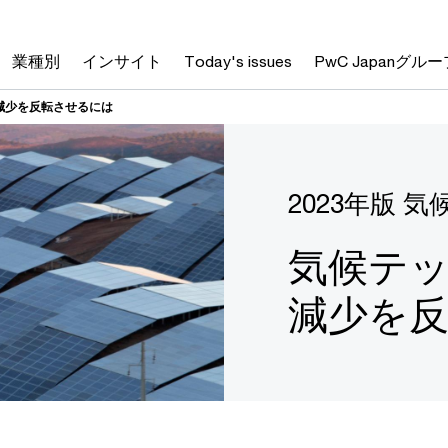
業種別
インサイト
Today's issues
PwC Japanグルー
減少を反転させるには
2023年版 
気候テ
減少を