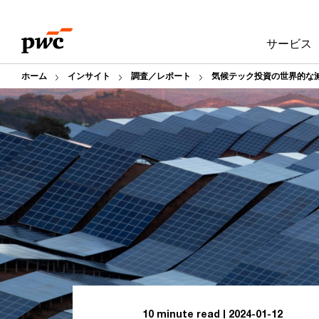
Skip
Skip
to
to
サービス
content
footer
ホーム
インサイト
調査／レポート
気候テック投資の世界的な
10 minute read
2024-01-12