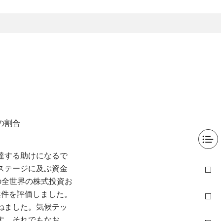
の割合
達する助けになるで
ステージに及ぶ資金
の全世界の株式投資お
の案件を評価しました。
ねました。気候テッ
す。それでもなお、