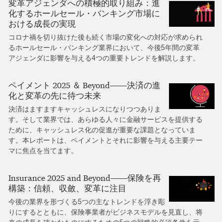
変革アジェンダへの積極的取り組み：進
化するホールセール・バンキング市場に
おける成長の実現
コロナ禍を切り抜けた後も続く市場の変化への対応が求められ
るホールセール・バンキング業界において、今後5年間の変革
アジェンダに影響を与える4つの重要トレンドを解説します。
ペイメント 2025 ＆ Beyond――決済の進
化と変革の先に待つ未来
決済はますますキャッシュレスになりつつありま
す。そして業界では、あらゆる人々に金融サービスを提供する
ために、キャッシュレス化の促進が重要な課題となっていま
す。本レポートは、ペイメントとそれに影響を与える主要テー
マに焦点を当てます。
Insurance 2025 and Beyond――保険を再
構築：信頼、収斂、変革に注目
今後の業界を形づくる5つの主なトレンドを浮き彫
りにするとともに、保険事業者がビジネスモデルを見直し、将