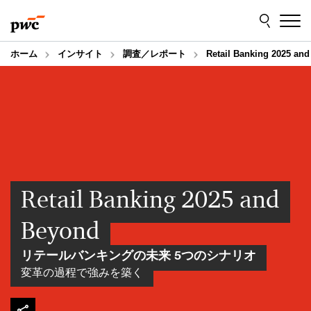
Skip
Skip
to
to
content
footer
ホーム
インサイト
調査／レポート
Retail Banking 2
Retail Banking 2025 and
Beyond
リテールバンキングの未来 5つのシナリオ
変革の過程で強みを築く