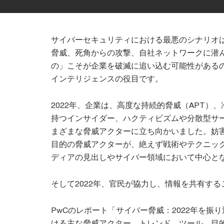
サイバーセキュリティにおける最悪のシナリオ
脅威、死角からの攻撃、自社ネットワークに潜
の」こそが企業を破滅に追い込む可能性がある
インテリジェンスの役目です。
2022年、企業は、高度な持続的脅威（APT）
持つインサイダー、ハクティビズムや分散型サー
まざまな脅威アクターに立ち向かいました。妨
目的の脅威アクターが、絶えず戦術やテクニッ
ディアの見出しやサイバー領域において中心と
そして2022年、官民が協力し、情報を共有す
PwCのレポート「サイバー脅威：2022年を振
ける主な脅威アクター、トレンド、ツール、目