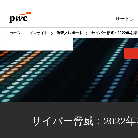
Skip
Skip
to
to
サービス
content
footer
ホーム
インサイト
調査／レポート
サイバー脅威：2022年を
サイバー脅威：2022