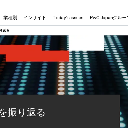
業種別
インサイト
Today's issues
PwC Japanグルー
振り返る
年を振り返る