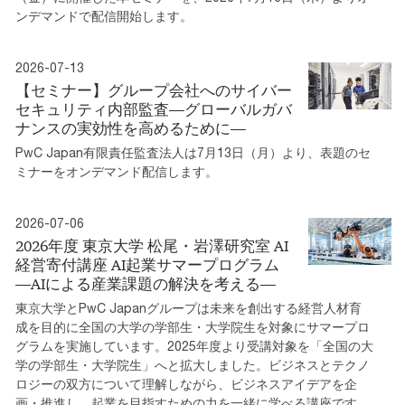
ンデマンドで配信開始します。
2026-07-13
【セミナー】グループ会社へのサイバー
セキュリティ内部監査―グローバルガバ
ナンスの実効性を高めるために―
PwC Japan有限責任監査法人は7月13日（月）より、表題のセ
ミナーをオンデマンド配信します。
2026-07-06
2026年度 東京大学 松尾・岩澤研究室 AI
経営寄付講座 AI起業サマープログラム
―AIによる産業課題の解決を考える―
東京大学とPwC Japanグループは未来を創出する経営人材育
成を目的に全国の大学の学部生・大学院生を対象にサマープロ
グラムを実施しています。2025年度より受講対象を「全国の大
学の学部生・大学院生」へと拡大しました。ビジネスとテクノ
ロジーの双方について理解しながら、ビジネスアイデアを企
画・推進し、起業を目指すための力を一緒に学べる講座です。