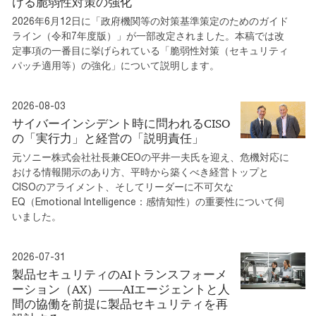
ける脆弱性対策の強化
2026年6月12日に「政府機関等の対策基準策定のためのガイド
ライン（令和7年度版）」が一部改定されました。本稿では改
定事項の一番目に挙げられている「脆弱性対策（セキュリティ
パッチ適用等）の強化」について説明します。
2026-08-03
サイバーインシデント時に問われるCISO
の「実行力」と経営の「説明責任」
元ソニー株式会社社長兼CEOの平井一夫氏を迎え、危機対応に
おける情報開示のあり方、平時から築くべき経営トップと
CISOのアライメント、そしてリーダーに不可欠な
EQ（Emotional Intelligence：感情知性）の重要性について伺
いました。
2026-07-31
製品セキュリティのAIトランスフォーメ
ーション（AX）――AIエージェントと人
間の協働を前提に製品セキュリティを再