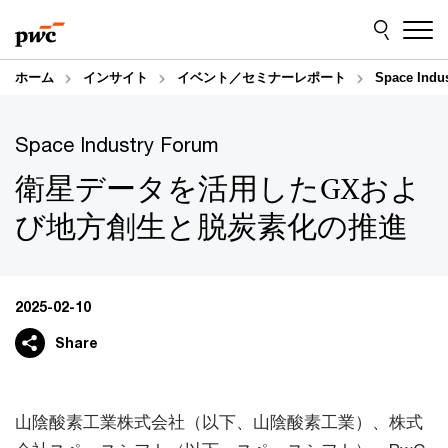
Skip
Skip
to
to
content
footer
ホーム
インサイト
イベント／セミナーレポート
Space I
Space Industry Forum
衛星データを活用したGXおよ
び地方創生と脱炭素化の推進
2025-02-10
Share
山陰酸素工業株式会社（以下、山陰酸素工業）、株式