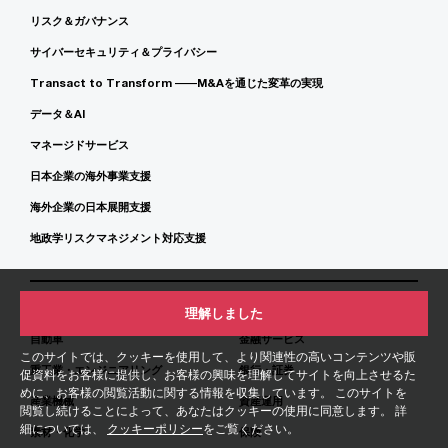
リスク＆ガバナンス
サイバーセキュリティ＆プライバシー
Transact to Transform ――M&Aを通じた変革の実現
データ＆AI
マネージドサービス
日本企業の海外事業支援
海外企業の日本展開支援
地政学リスクマネジメント対応支援
業種別サービス
理解しました
自動車
金融サービス
このサイトでは、クッキーを使用して、より関連性の高いコンテンツや販
重工業・エンジニアリング
銀行・証券
促資料をお客様に提供し、お客様の興味を理解してサイトを向上させるた
めに、お客様の閲覧活動に関する情報を収集しています。 このサイトを
産業機械
資産運用
閲覧し続けることによって、あなたはクッキーの使用に同意します。 詳
細については、
クッキーポリシー
をご覧ください。
素材・化学
保険