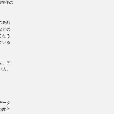
部在住の
の高齢
などの
くなる
ている
ば、デ
い人、
データ
の度合