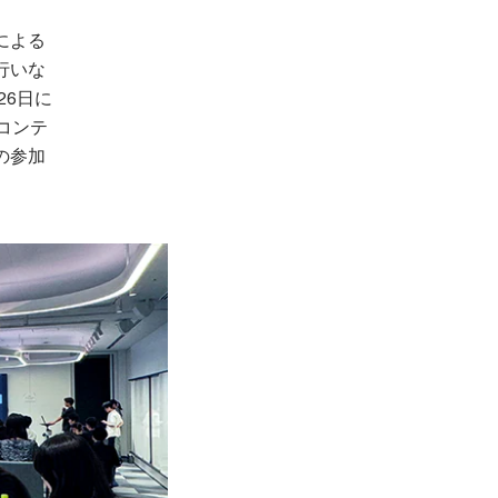
による
行いな
26日に
コンテ
の参加