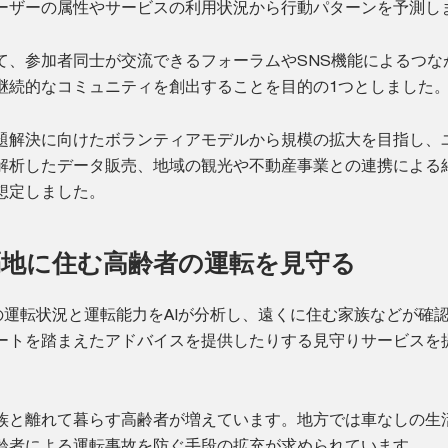
ーザーの属性やサービスの利用状況から行動パターンを予測し
て、参加者同士が交流できるフォーラムやSNS機能によるつな
継続的なコミュニティを創出することを目的の1つとしました
題解決に向けたボランティアモデルから規模の拡大を目指し、
解析したデータ販売、地域の観光や不動産事業との連携による
想定しました。
隔地に住む高齢者の運転を見守る
の運転状況と運転能力をAIが分析し、遠くに住む家族などが確
ートを踏まえたアドバイスを提供したりする見守りサービスを
族と離れて暮らす高齢者が増えています。地方では車なしの生
齢者による運転事故を防ぐ手段の拡充が求められています。