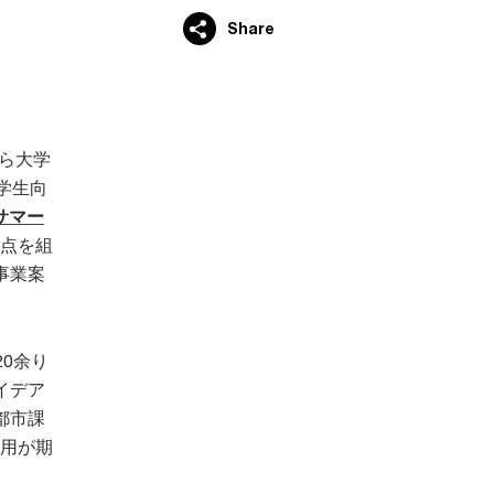
Share
から大学
学生向
サマー
視点を組
事業案
20余り
イデア
都市課
活用が期