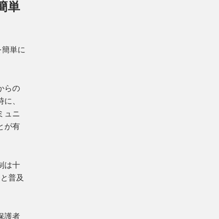
簡単
を簡単に
からの
時に、
ミュニ
とが有
制は十
発と普及
保護者