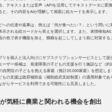
合、テキストまたは音声（APIを活用してテキストデータに変
ると、その内容をAIが理解して画面に絵カードを表示します。
どへの伝達や返事は、例えば「何が食べたい？」という問いに
表示される絵カードから答えを選択します。また、表情検知AI
面の色で表す機能を加え、癇癪を起こしてしまう前に対策する
プリを個人と法人向けにサブスクリプションサービスとして提
ーザー候補は、発達障害の子どもの支援を行う施設など（約20,
の自閉症の子どもを抱える家庭（推計20,000家庭）を想定し
どもの支援は政府補助金（補助総武支給制度）の適用対象であ
ながらサービスを利用できる可能性にも言及しました。
者が気軽に農業と関われる機会を創出