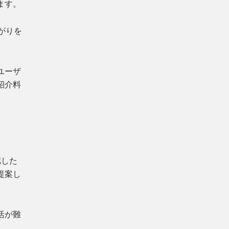
ます。
がりを
。
ユーザ
紹介料
認した
提案し
活が難