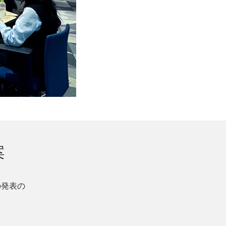
案
の発表の