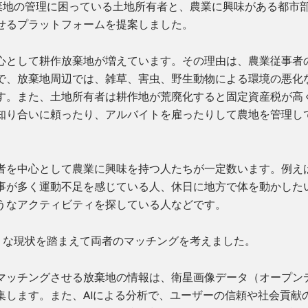
棄地の管理に困っている土地所有者と、農業に興味がある都市
せるプラットフォームを提案しました。
心として耕作放棄地が増えています。その理由は、農業従事者
で、放棄地周辺では、雑草、害虫、野生動物による環境の悪化
す。また、土地所有者は耕作地が荒廃化すると固定資産税が高
知り合いに頼ったり、アルバイトを雇ったりして農地を管理し
者を中心として農業に興味を持つ人たちが一定数います。例え
事が多く運動不足を感じている人、休日に地方で体を動かした
うなアクティビティを探している人などです。
うな現状を踏まえて両者のマッチングを考えました。
マッチングさせる放棄地の情報は、衛星画像データ（オープン
集します。また、AIによる分析で、ユーザーの信頼や社会貢献