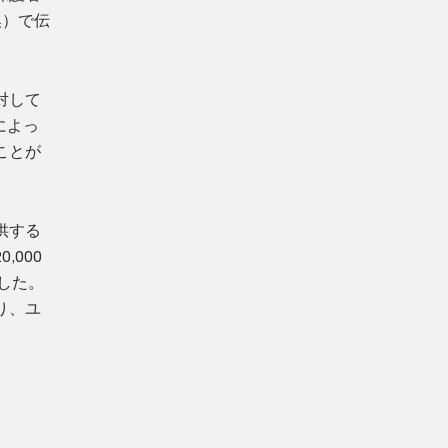
換）で伝
対して
によっ
ことが
供する
000
ました。
り、ユ