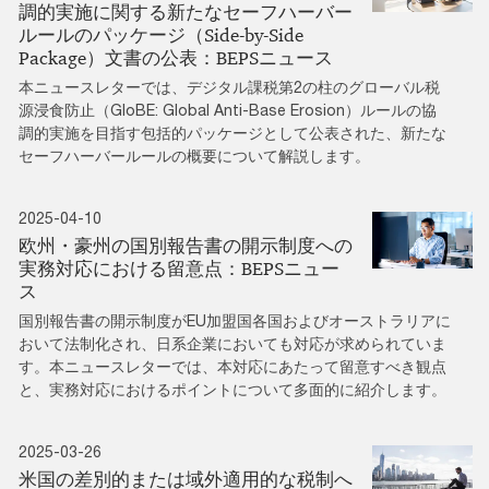
調的実施に関する新たなセーフハーバー
ルールのパッケージ（Side-by-Side
Package）文書の公表：BEPSニュース
本ニュースレターでは、デジタル課税第2の柱のグローバル税
源浸食防止（GloBE: Global Anti-Base Erosion）ルールの協
調的実施を目指す包括的パッケージとして公表された、新たな
セーフハーバールールの概要について解説します。
2025-04-10
欧州・豪州の国別報告書の開示制度への
実務対応における留意点：BEPSニュー
ス
国別報告書の開示制度がEU加盟国各国およびオーストラリアに
おいて法制化され、日系企業においても対応が求められていま
す。本ニュースレターでは、本対応にあたって留意すべき観点
と、実務対応におけるポイントについて多面的に紹介します。
2025-03-26
米国の差別的または域外適用的な税制へ