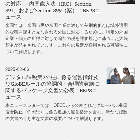
の対応 ― 内国歳入法（IRC）Section
891、およびSection 899（案）：BEPSニ
ュース
米国では、米国市民や米国企業に対して差別的または域外適用
的な税を課すと見なされる外国に対応するために、特定の外国
企業・個人の所得に対して追加の税を課す規定に基づいた大統
領令が発令されています。これらの規定が適用される可能性に
ついて解説します。
2025-02-06
デジタル課税第2の柱に係る運営指針及
びGloBEルールの協調的・合理的実施に
関するパッケージ文書の公表：BEPSニ
ュース
本ニュースレターでは、OECDから公表されたグローバル税源
浸食防止（GloBE）に係る追加の運営指針を含む、新たな複数
の文書のうち主な文書の概要について解説します。