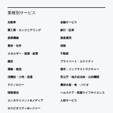
業種別サービス
自動車
金融サービス
重工業・エンジニアリング
銀行・証券
産業機械
資産運用
素材・化学
保険
エネルギー・資源・鉱業
不動産
建設
プライベート・エクイティ
運輸・物流
都市・インフラストラクチャー
消費財・小売・流通
官公庁・地方自治体・公的機関
テクノロジー
農林水産・食 ・バイオ
情報通信
ヘルスケア・医薬ライフサイエンス
エンタテイメント&メディア
人材サービス
ホスピタリティ&レジャー