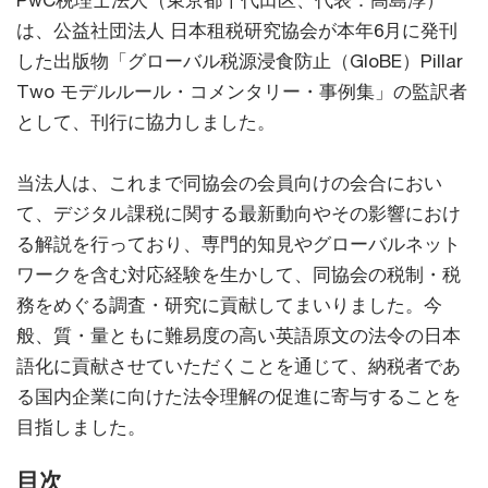
PwC税理士法人（東京都千代田区、代表：高島淳）
は、公益社団法人 日本租税研究協会が本年6月に発刊
した出版物「グローバル税源浸食防止（GloBE）Pillar
Two モデルルール・コメンタリー・事例集」の監訳者
として、刊行に協力しました。
当法人は、これまで同協会の会員向けの会合におい
て、デジタル課税に関する最新動向やその影響におけ
る解説を行っており、専門的知見やグローバルネット
ワークを含む対応経験を生かして、同協会の税制・税
務をめぐる調査・研究に貢献してまいりました。今
般、質・量ともに難易度の高い英語原文の法令の日本
語化に貢献させていただくことを通じて、納税者であ
る国内企業に向けた法令理解の促進に寄与することを
目指しました。
目次