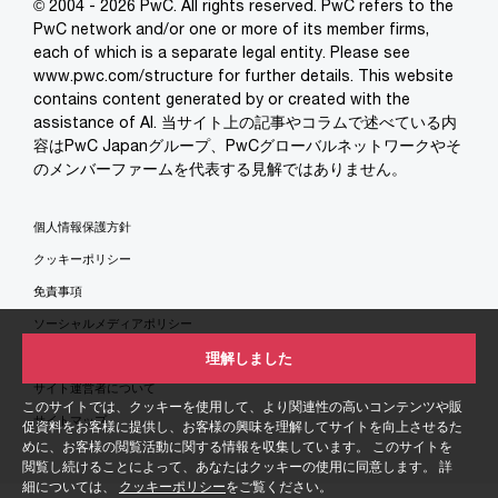
© 2004 - 2026 PwC. All rights reserved. PwC refers to the
PwC network and/or one or more of its member firms,
each of which is a separate legal entity. Please see
www.pwc.com/structure for further details. This website
contains content generated by or created with the
assistance of AI. 当サイト上の記事やコラムで述べている内
容はPwC Japanグループ、PwCグローバルネットワークやそ
のメンバーファームを代表する見解ではありません。
個人情報保護方針
クッキーポリシー
免責事項
ソーシャルメディアポリシー
特定商取引法に基づく表示
理解しました
サイト運営者について
このサイトでは、クッキーを使用して、より関連性の高いコンテンツや販
サイトマップ
促資料をお客様に提供し、お客様の興味を理解してサイトを向上させるた
めに、お客様の閲覧活動に関する情報を収集しています。 このサイトを
閲覧し続けることによって、あなたはクッキーの使用に同意します。 詳
細については、
クッキーポリシー
をご覧ください。