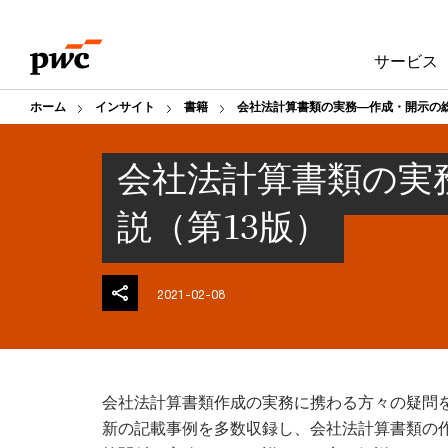
Skip
Skip
to
to
サービス
content
footer
ホーム
インサイト
書籍
会社法計算書類の実務―作成・開示の総
会社法計算書類の実
説（第13版）
2021-02-08
会社法計算書類作成の実務に携わる方々の疑問
新の記載事例を多数収録し、会社法計算書類の