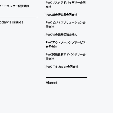
PwCリスクアドバイザリー合同
ニュースレター配信登録
会社
PwC総合研究所合同会社
oday's issues
PwCビジネスソリューション合
同会社
PwC社会保険労務士法人
PwCアウトソーシングサービス
合同会社
PwC関税貿易アドバイザリー合
同会社
PwC TS Japan合同会社
Alumni