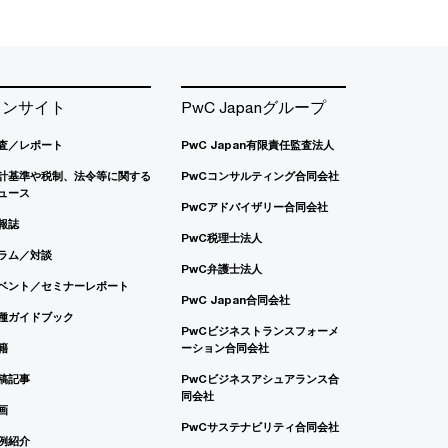
インサイト
PwC Japanグループ
査／レポート
PwC Japan有限責任監査法人
計基準や税制、法令等に関する
PwCコンサルティング合同会社
ュース
PwCアドバイザリー合同会社
報誌
PwC税理士法人
ラム／対談
PwC弁護士法人
ベント／セミナーレポート
PwC Japan合同会社
種ガイドブック
PwCビジネストランスフォーメ
籍
ーション合同会社
稿記事
PwCビジネスアシュアランス合
同会社
画
PwCサステナビリティ合同会社
例紹介