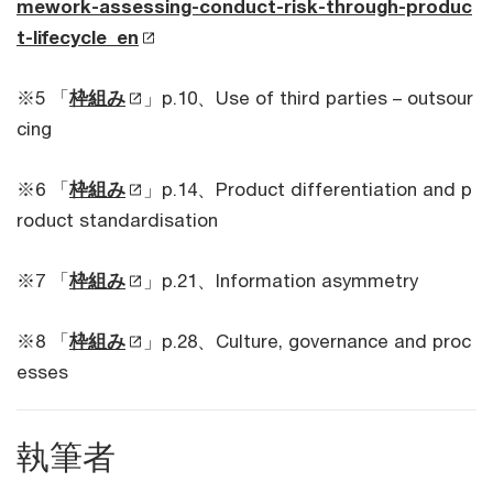
mework-assessing-conduct-risk-through-produc
t-lifecycle_en
※5 「
枠組み
」p.10、Use of third parties – outsour
cing
※6 「
枠組み
」p.14、Product differentiation and p
roduct standardisation
※7 「
枠組み
」p.21、Information asymmetry
※8 「
枠組み
」p.28、Culture, governance and proc
esses
執筆者