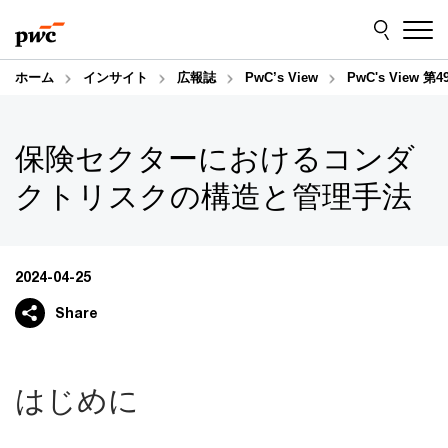
Skip
Skip
to
to
content
footer
ホーム
インサイト
広報誌
PwC’s View
PwC's View
保険セクターにおけるコンダ
クトリスクの構造と管理手法
2024-04-25
Share
はじめに